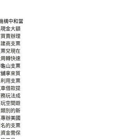
機構
中和當
換現金
大額
何買賣辦理
亦建商支票
支票兌現在
金周轉快速
轉
龜山支票
當舖
拿來質
是利用支票
汽車借款提
服務玩法成
共玩空間遊
業類別的
新
惠專辦
美國
簽名的支票
決資金需保