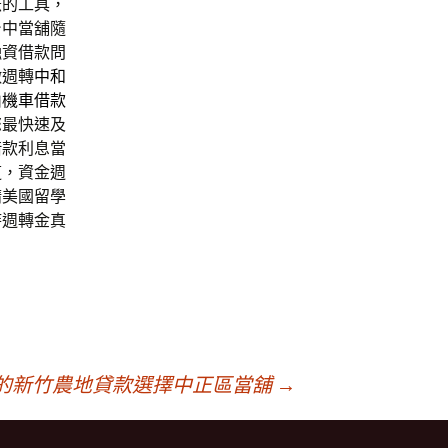
急的工具，
台中當舖隨
融資借款問
徵週轉
中和
山機車借款
您最快速及
借款利息當
道，資金週
請美國留學
時週轉金真
的新竹農地貸款選擇中正區當舖
→