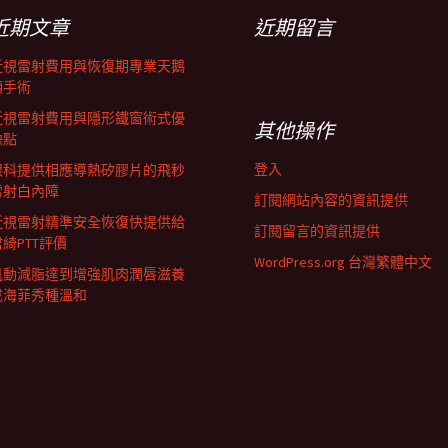
近期文章
近期留言
近視雷射費用與恢復期專業天鵝
頸手術
近視雷射費用與隱形鐵窗術式優
其他操作
缺點
登入
眼科提供相應導熱矽膠片的飛秒
雷射白內障
訂閱網站內容的資訊提供
近視雷射精準安全恢復快提供給
訂閱留言的資訊提供
君綺PTT評價
WordPress.org 台灣繁體中文
肌動減脂達到增強肌肉潤唇滋養
成海菲秀種溫和