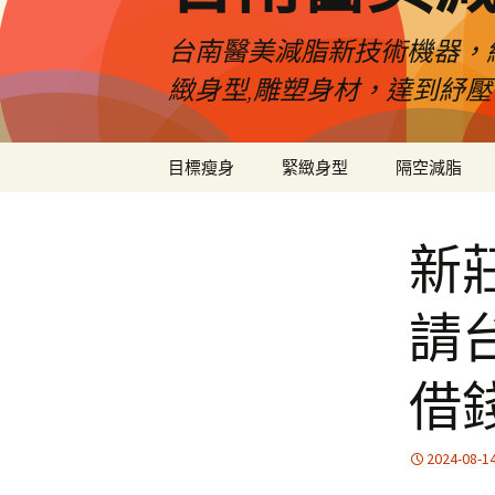
台南醫美減脂新技術機器，
緻身型,雕塑身材，達到紓
跳
目標瘦身
緊緻身型
隔空減脂
至
內
容
新
請
借
2024-08-1