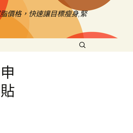
脂價格，快速讓目標瘦身,緊
搜
尋
關
鍵
市申
字:
票貼