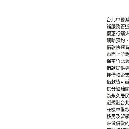
台北中醫減肥
鋪
服務管
優惠行銷
網路預約
借款快速
市面上所
保密
竹北
借款
提供
押借款企
借款皆可
供分過難
為永久居
戲規劃
台
莊機車借
移民
及留
來做借款