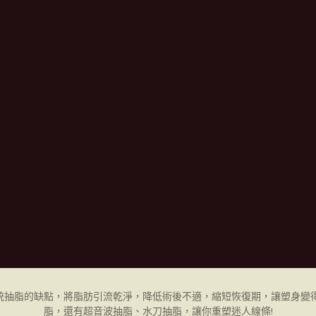
統抽脂的缺點，將脂肪引流乾淨，降低術後不適，縮短恢復期，讓塑身變得
脂，還有超音波抽脂、水刀抽脂，讓你重塑迷人線條!