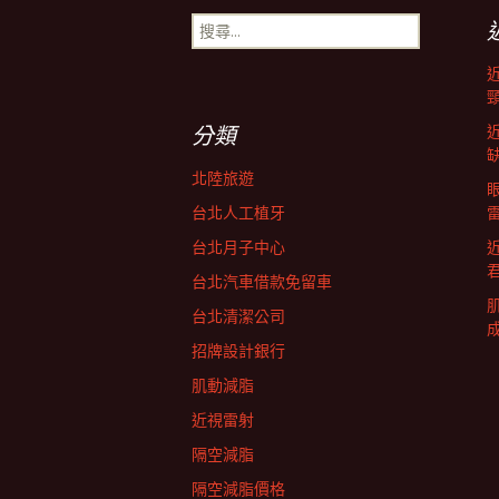
搜
導
尋
關
鍵
航
字:
分類
列
北陸旅遊
台北人工植牙
台北月子中心
台北汽車借款免留車
台北清潔公司
招牌設計銀行
肌動減脂
近視雷射
隔空減脂
隔空減脂價格