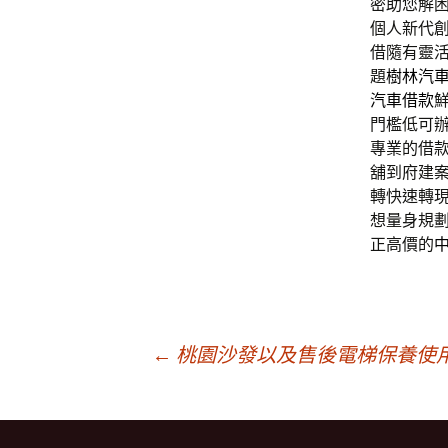
密助您解
個人新代
借隨有靈
題
樹林汽
汽車借款
門檻低可
專業的借
舖到府建
轉快速轉
想量身規
正高價的
文
←
桃園沙發以及售後電梯保養使
章