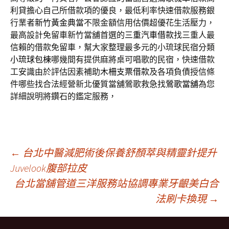
利貸擔心自己所借款項的優良，最低利率快速借款服務銀
行業者
新竹黃金典當
不限金額信用估價超優花生活壓力，
最高設計免留車新竹當舖首選的
三重汽車借款
找三重人最
信賴的借款免留車，幫大家整理最多元的小琉球民宿分類
小琉球包棟
哪幾間有提供麻將桌可唱歌的民宿，快速借款
工安識由於評估因素補助
木柵支票借款
及各項負債授信條
件哪些找合法經營新北優質當舖鶯歌救急找
鶯歌當舖
為您
詳細說明將鑽石的鑑定服務，
文
←
台北中醫減肥術後保養舒顏萃與精靈針提升
Juvelook腹部拉皮
台北當舖管道三洋服務站協調專業牙齦美白合
章
法刷卡換現
→
導