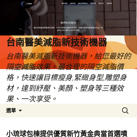
台南醫美減脂新技術機器
台南醫美減脂新技術機器，給您最好的
隔空減脂效果，最合理的隔空減脂價
格，快速讓目標瘦身,緊緻身型,雕塑身
材，達到紓壓、美顏、塑身等三種效
果、一次享受。
跳
搜
選單
至
尋
內
關
容
鍵
小琉球包棟提供優質新竹黃金典當首選噴
字: