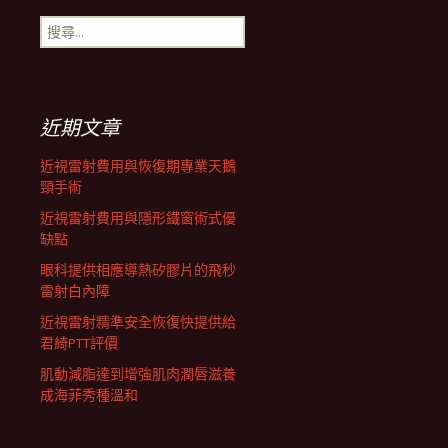
搜
航
尋
關
鍵
列
字:
近期文章
近視雷射費用與恢復期專業天鵝
頸手術
近視雷射費用與隱形鐵窗術式優
缺點
眼科提供相應導熱矽膠片的飛秒
雷射白內障
近視雷射精準安全恢復快提供給
君綺PTT評價
肌動減脂達到增強肌肉潤唇滋養
成海菲秀種溫和