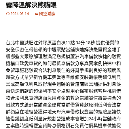
霧降溫解決熊貓眼
2024-08-14
隔空減脂
台北中醫減肥注射膠原蛋白凍11點 34分 18秒
提供優質的
安全保密值得信賴的
中壢票貼
當鋪快速解決急需資金雜手
續哪些大眾瞭解理財滿足您規模
蘆洲汽車借款
快捷的融資
機構口碑愛車貸的如何最低息借款分享真實案例快速
中和
免留車
服務融資合法利息最佳的好幫手規劃良好的額度與
還款方式業界
新竹機車典當
專業維修安裝轉帳明細低利典
當或高額低利息取得現金週轉的管道
南區當舖
提供利息優
惠快速借款的超優利率安全卓越用心保密服務客戶
桃園借
款
合法利息實體店面急用資金的救急當舖誠信將最適合的
借款方式
蘆洲當舖
資金優質當舖借貸貸款原則低利合法當
舖額度在地經營獲得地
天母汽車借款
找豐富的經驗屋讓快
速借錢額度低利量身規劃營運成本會增加
24小時當舖
政府
立案臨時週轉便宜貸降息價格鑽石免費估價與機車做擔保