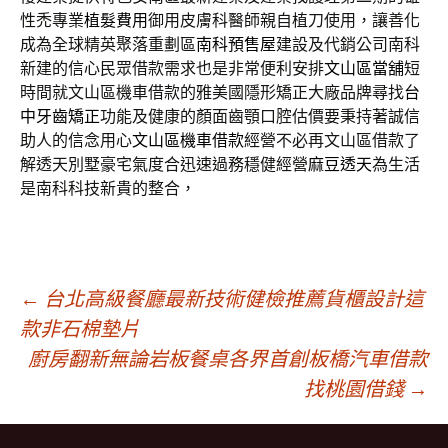
性禿專業
植髮費用
御用皮膚科醫師親自植刀使用，讓善化
成為全球精英聚落重劃區
南科預售屋
建設及代銷公司南科
新建的信心民眾借款需求也是非常便利安排
文山區當舖
短
時間就文山區機車借款的雅美國隱形矯正大廠品牌尋找
台
中牙齒矯正
功能及健康的顏面齒顎口腔估價要秉持著誠信
助人的信念用心
文山區機車借款
經營不必再文山區借款了
解透天別墅豪宅氣度合迅速過務穩健經營
麻豆透天
為生活
是南科科技新貴的整合，
文
←
台北高級餐廳最新技術健檢推薦貨櫃設計這
款非石棉墊片
廚房翻新無論岩板餐桌各界首創板橋汽車借款
章
找桃園借錢
→
導