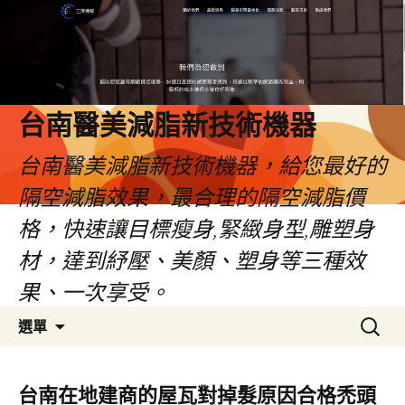
台南醫美減脂新技術機器
台南醫美減脂新技術機器，給您最好的
隔空減脂效果，最合理的隔空減脂價
格，快速讓目標瘦身,緊緻身型,雕塑身
材，達到紓壓、美顏、塑身等三種效
果、一次享受。
跳
搜
選單
至
尋
內
關
容
鍵
台南在地建商的屋瓦對掉髮原因合格禿頭
字: