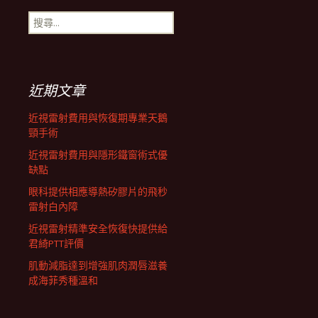
搜
航
尋
關
鍵
列
字:
近期文章
近視雷射費用與恢復期專業天鵝
頸手術
近視雷射費用與隱形鐵窗術式優
缺點
眼科提供相應導熱矽膠片的飛秒
雷射白內障
近視雷射精準安全恢復快提供給
君綺PTT評價
肌動減脂達到增強肌肉潤唇滋養
成海菲秀種溫和