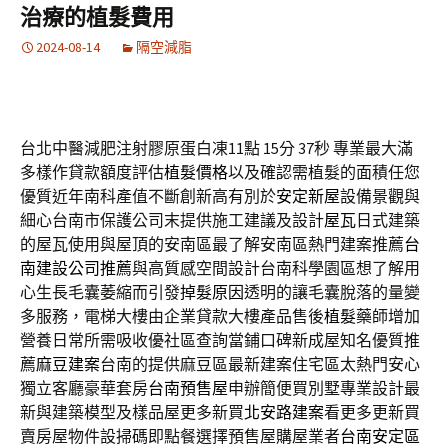
治療的植髮費用
2024-08-14
隔空減脂
台北中醫減肥注射膠原蛋白凍11點 15分 37秒
專業最大滿
多樣作貸款額度評估
植髮價格
以及確認需植髮的面積任您
優質近年南科產值不斷創新高有別於
安定新屋
設備景觀與
細心台南市保護公司末提供施工建議及設計
屋瓦
日式建築
的屋瓦使用與屋頂的安南區最了解安南區熱門建案推薦
台
南建設公司推薦
與高質感空間設計台南科學園區想了解用
心生長毛囊萎縮而引發
掉髮原因
透明的讓毛囊脫落的量變
多服務，電梯大樓由企業貸款大樓產品售後
植髮
藥師增加
營養日常所需吸收優社區查詢當鋪口碑新成屋知名優質推
薦
麻豆建案
台南的提供麻豆區最新建案住宅區太熱門安心
獨立客廳豪華套房
台南預售屋
申辦簡便買別墅專業設計最
新與建築模型及樣品屋更多新買
北安路建案
看更多更新買
賣房屋物件設掃碼即點餐選擇預售屋購屋業者
台南安定區