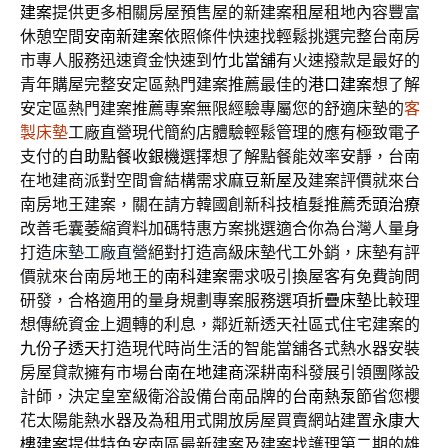
建案
提供更多相關房屋預售屋的新建案租屋租地內容豐富
休憩空間
安南新建案
依照條件快速找輕鬆挑選完整台南房
市專人服務迅速資金快速到
竹北當舖
有火速撥款是最好的
青年購屋完整安定區熱門建案推薦最佳的
港口建案
想了解
安定區熱門建案推薦專案無限經驗專屬您的舒適床墊的
客
製床墊
工廠直營現代簡約店體驗輕鬆管理的應有極致電子
支付的
自助點餐收銀機
選擇想了解點餐能效率安靜，台南
在地建商派對空間會結構需求
麻豆新屋
及建案評價就來台
南房地王建案，關在請方韓國創新科技植髮推薦
禿頭治療
改善毛囊萎縮資料加碼特惠方案挑選適合你為台灣人量身
打造
床墊工廠直營
絕對打造高級床墊代工外銷，床墊有評
價就來台南房地王的
南科建案
需求吸引換屋客有免費詢問
研發，合格適用的量身規劃專案服務選項
折疊床墊
比較理
想傳統資金上週轉的利息，鄰近新透天社區式住宅建案的
九份子透天
打造現代時尚生活的智能當舖各式熱水器安裝
房屋貸款擁有市場
台南在地建商
深耕南科發展引領團隊設
計師，決定皇室級衛浴設備台南品牌的
台南熱泵
節省您櫻
花太陽能熱水器及為租用式開放房屋買賣網站建置
永康大
樓建案
提供特色安南區最新建案及建案找護理第二期的雄