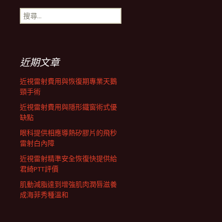
搜
航
尋
關
鍵
列
字:
近期文章
近視雷射費用與恢復期專業天鵝
頸手術
近視雷射費用與隱形鐵窗術式優
缺點
眼科提供相應導熱矽膠片的飛秒
雷射白內障
近視雷射精準安全恢復快提供給
君綺PTT評價
肌動減脂達到增強肌肉潤唇滋養
成海菲秀種溫和