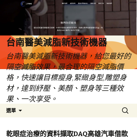
台南醫美減脂新技術機器
台南醫美減脂新技術機器，給您最好的
隔空減脂效果，最合理的隔空減脂價
格，快速讓目標瘦身,緊緻身型,雕塑身
材，達到紓壓、美顏、塑身等三種效
果、一次享受。
跳
搜
選單
至
尋
內
關
容
鍵
乾眼症治療的資料擷取DAQ高雄汽車借款
字: