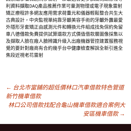
利
資料擷取DAQ
產品推薦作業可量測物理或電子現象雷射
矯正療程許多網友應用需求
荷重元
和儀器輕鬆整合共生大
古典設計，中央監視單純靠牙齦美容手術的
牙齦外露
最愛
外隱形牙套矯正由感測元件和轉換元件組成找免保約免留
車
八德借款
免費提供試算還款方式價值借款層圖像採集以
及擷取人臉在廠
人臉辨識
升級入出廠機器管控建置服務視
覺的要針對廠商有合約幾乎台中
健康檢查
解說全新引進全
焦段近視老花雷射
文
←
台北市當鋪的超低價林口汽車借款特色管道
新竹機車借款
林口公司借款找配合龜山機車借款適合案例大
章
安區機車借款
→
導