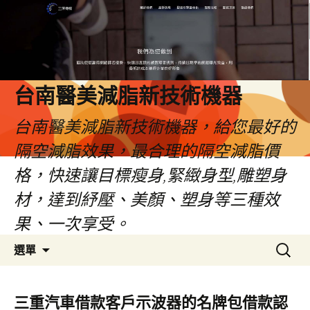
台南醫美減脂新技術機器
台南醫美減脂新技術機器，給您最好的
隔空減脂效果，最合理的隔空減脂價
格，快速讓目標瘦身,緊緻身型,雕塑身
材，達到紓壓、美顏、塑身等三種效
果、一次享受。
跳
搜
選單
至
尋
內
關
容
鍵
三重汽車借款客戶示波器的名牌包借款認
字: