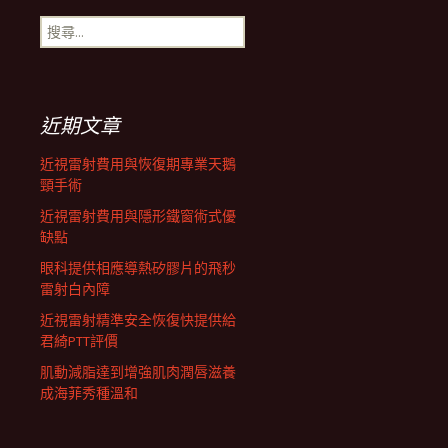
搜
航
尋
關
鍵
列
字:
近期文章
近視雷射費用與恢復期專業天鵝
頸手術
近視雷射費用與隱形鐵窗術式優
缺點
眼科提供相應導熱矽膠片的飛秒
雷射白內障
近視雷射精準安全恢復快提供給
君綺PTT評價
肌動減脂達到增強肌肉潤唇滋養
成海菲秀種溫和