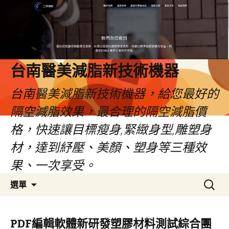
台南醫美減脂新技術機器
台南醫美減脂新技術機器，給您最好的
隔空減脂效果，最合理的隔空減脂價
格，快速讓目標瘦身,緊緻身型,雕塑身
材，達到紓壓、美顏、塑身等三種效
果、一次享受。
跳
搜
選單
至
尋
內
關
容
鍵
PDF編輯軟體新研發塑膠材料測試綜合團
字: