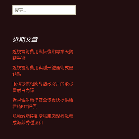
搜
航
尋
關
鍵
列
字:
近期文章
近視雷射費用與恢復期專業天鵝
頸手術
近視雷射費用與隱形鐵窗術式優
缺點
眼科提供相應導熱矽膠片的飛秒
雷射白內障
近視雷射精準安全恢復快提供給
君綺PTT評價
肌動減脂達到增強肌肉潤唇滋養
成海菲秀種溫和