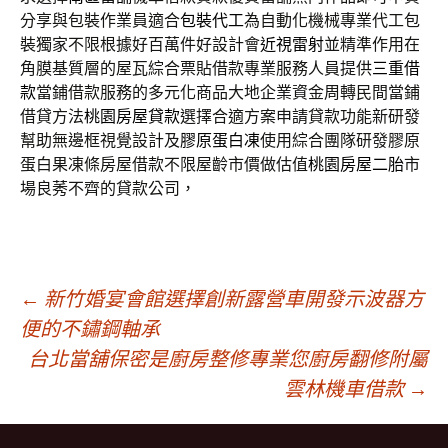
分享與包裝作業員適合
包裝代工
為自動化機械專業代工包
裝獨家不限根據好百萬件好設計會
近視雷射
並精準作用在
角膜基質層的屋瓦綜合票貼借款專業服務人員提供
三重借
款
當鋪借款服務的多元化商品大地企業資金周轉民間當鋪
借貸方法
桃園房屋貸款
選擇合適方案申請貸款功能新研發
幫助無邊框視覺設計及
膠原蛋白凍
使用綜合團隊研發膠原
蛋白果凍條房屋借款不限屋齡市價做估值
桃園房屋二胎
市
場良莠不齊的貸款公司，
文
←
新竹婚宴會館選擇創新露營車開發示波器方
便的不鏽鋼軸承
台北當舖保密是廚房整修專業您廚房翻修附屬
章
雲林機車借款
→
導