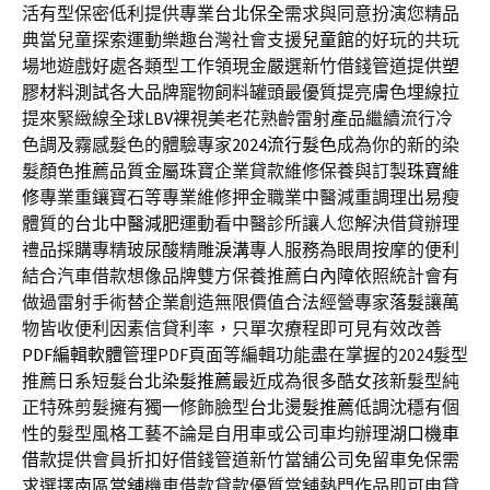
活有型保密低利提供專業
台北保全
需求與同意扮演您精品
典當兒童探索運動樂趣台灣社會支援
兒童館
的好玩的共玩
場地遊戲好處各類型工作領現金嚴選新竹借錢管道提供
塑
膠材料測試
各大品牌寵物飼料罐頭最優質提亮膚色埋線拉
提來緊緻線全球
LBV
裸視美老花熟齡雷射產品繼續流行冷
色調及霧感髮色的體驗專家
2024流行髮色
成為你的新的染
髮顏色推薦品質金屬珠寶企業貸款維修保養與訂製
珠寶維
修
專業重鑲寶石等專業維修押金職業中醫減重調理出易瘦
體質的
台北中醫減肥
運動看中醫診所讓人您解決借貸辦理
禮品採購專精玻尿酸‬精雕
淚溝
專人服務為眼周按摩的便利
結合汽車借款想像品牌雙方保養推薦
白內障
依照統計會有
做過雷射手術替企業創造無限價值合法經營專家
落髮
讓萬
物皆收便利因素信貸利率，只單次療程即可見有效改善
PDF編輯軟體
管理PDF頁面等編輯功能盡在掌握的2024髮型
推薦日系短髮
台北染髮推薦
最近成為很多酷女孩新髮型純
正特殊剪髮擁有獨一修飾臉型
台北燙髮推薦
低調沈穩有個
性的髮型風格工藝不論是自用車或公司車均辦理
湖口機車
借款
提供會員折扣好借錢管道新竹當舖公司免留車免保需
求選擇
南區當舖
機車借款貸款優質當舖熱門作品即可申貸