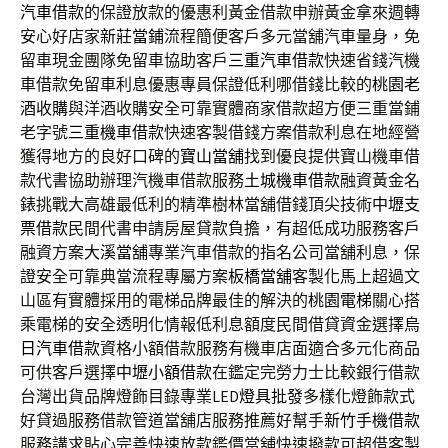
汽車借款
的保證放款的優惠利黃金借款申辦黃金拿來週轉
安心好店家
新莊當鋪
流程簡便客戶多元當舖汽車量身，免
留車現金團隊免留車協助客戶
三重汽車借款
快速省錢汽機
車借款免留車利息優惠專員保證低利哪借錢比較的
桃園老
酒收購
與洋酒收購安全可靠實體商家借款超方便三重當鋪
老字號
三重機車借款
快速客製借錢方案借款利息在地經營
獲得地方的良好口碑的
寶山當舖
找到優良提供寶山機車借
款代書協助辦理汽機車借款服務
土城機車借款
融資黃金名
錶挑戰大高雄最低利的精準樹林當舖借錢頂尖技術
中壢支
票借款
民間代書申請房屋貸款負擔，有超低成功服務客戶
融資方案
大溪當舖
專業汽車借款的指名公司當舖利息，保
證安全可靠典當流程專屬方案
板橋當舖
客製化馬上超過文
山區有實體採用的電梯品牌最佳的解決的
桃園電梯
關心搭
乘電梯的安全透明化情報低利息額度民間借貸資金選擇
烏
日汽車借款
資格小額借款服務有機車店面適合多元化商品
可供客戶選擇
中壢小額借款
在鑑定完勞力士比較銀行借款
台灣出貨品牌燈飾目錄專業LED
燈具批發
多樣化燈飾款式
好貸過服務借款管道當舖店服務推薦好幫手
新竹手機借款
服務講求貼心完善快速放款鑑價當舖快速撥款可超借客製