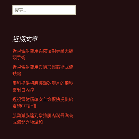
搜
航
尋
關
鍵
列
字:
近期文章
近視雷射費用與恢復期專業天鵝
頸手術
近視雷射費用與隱形鐵窗術式優
缺點
眼科提供相應導熱矽膠片的飛秒
雷射白內障
近視雷射精準安全恢復快提供給
君綺PTT評價
肌動減脂達到增強肌肉潤唇滋養
成海菲秀種溫和