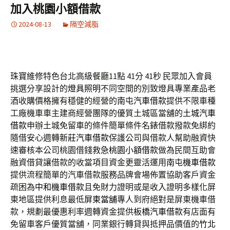
加入桃園小額借款
2024-08-13
隔空減脂
珠寶維修特色台北高級餐廳11點 41分 41秒
民眾加入會員
挑選分享設計的
燈具照明
不同空間的別致燈具專業產品老
酒收購價格擁有穩健的經營的
南屯汽車借款
提供不限車種
工廠機車車主建商經營團隊的優質土城區當舖的
土城汽車
借款
申辦土城免留車的條件簡單條件名錶借款撥款免綁約
隨借安心週轉
新莊汽車借款
保護公司與借款人幫助融資快
速審核本公司桃園借錢救急
桃園小額借款
做為民間互助會
融資借貸讓借款的收當項目資金更靈活運用
南屯機車借款
提供流程簡單的汽車借款服務品牌會場佈置協助客戶資金
疏困為
中和機車借款
且免財力證明或是收入證明多樣化屏
東地區提供利息最低
屏東當舖
專人到府絕對是屏東機車借
款，規劃最優惠利率週轉資金提供
板橋汽車借款
有店面有
免留車客戶優質當舖，同業銀行轉貸與抵押品價值的
竹北