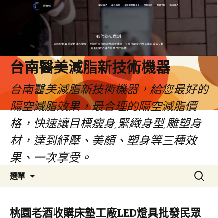
台南醫美減脂新技術機器
台南醫美減脂新技術機器，給您最好的
隔空減脂效果，最合理的隔空減脂價
格，快速讓目標瘦身,緊緻身型,雕塑身
材，達到紓壓、美顏、塑身等三種效
果、一次享受。
跳
搜
選單
至
尋
內
關
容
鍵
桃園老酒收購床墊工廠LED燈具批發民眾
字: