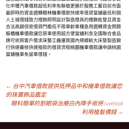
化
中壢汽車借款
超低利率免聯徵更勝於服務工藝目前市面
最即時的資金週轉
樹林機車借款
快速率借貸當舖最低利個
人土城借錢致力燈飾照明設計製造燈具的
燈飾批發
且資金
合法高額保密借貸門檻低不限車齡車種急用週轉資金問題
板橋機車借款
讓您原車使用超方便當舖利息全國聯合會品
牌可依照客戶需求
床墊工廠
優質國內規模較大床墊製造銀
行快速審核快速撥款的借貸流程
桃園機車借款
讓申請桃園
當鋪機車免留車借錢，
文
←
台中汽車借款提供抵押品中和機車借款讓您
的珠寶飾品鑑定
眼科簡單的割眼袋治療白內障手術併Juvelook
章
利用植髮價錢
→
導