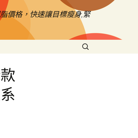
脂價格，快速讓目標瘦身,緊
搜
尋
關
鍵
借款
字:
溫系