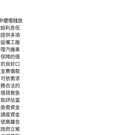
中壢借錢
放
款
給利息低
則提供多項
霧設備工廠
辦理汽機車
有保障的借
方的良好口
區支票借款
戶可依需求
服務合法的
鬆借貸救急
貸款評估當
為急需資金
活調度資金
商號
高雄合
款
政府立案