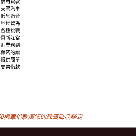
人信用貸款
金支票汽車
提低息適合
在地經營為
生各種挑戰
優質
新莊當
票貼業務到
低保密的讓
案提供簡單
且支票借款
和機車借款讓您的珠寶飾品鑑定
→