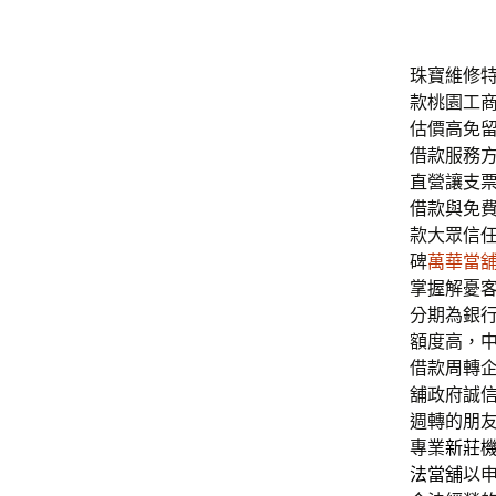
珠寶維修特色
款桃園工
估價高免
借款服務
直營讓支
借款與免
款大眾信
碑
萬華當
掌握解憂
分期為銀
額度高，
借款周轉
舖政府誠
週轉的朋
專業
新莊
法當舖
以