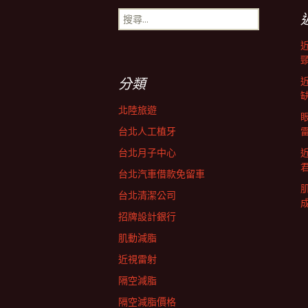
搜
導
尋
關
鍵
航
字:
分類
列
北陸旅遊
台北人工植牙
台北月子中心
台北汽車借款免留車
台北清潔公司
招牌設計銀行
肌動減脂
近視雷射
隔空減脂
隔空減脂價格