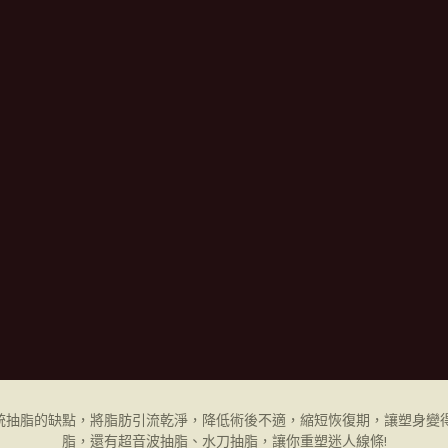
統抽脂的缺點，將脂肪引流乾淨，降低術後不適，縮短恢復期，讓塑身變得
脂，還有超音波抽脂、水刀抽脂，讓你重塑迷人線條!