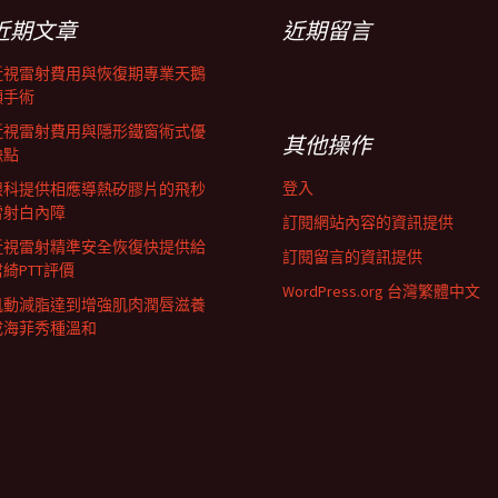
近期文章
近期留言
近視雷射費用與恢復期專業天鵝
頸手術
近視雷射費用與隱形鐵窗術式優
其他操作
缺點
登入
眼科提供相應導熱矽膠片的飛秒
雷射白內障
訂閱網站內容的資訊提供
近視雷射精準安全恢復快提供給
訂閱留言的資訊提供
君綺PTT評價
WordPress.org 台灣繁體中文
肌動減脂達到增強肌肉潤唇滋養
成海菲秀種溫和