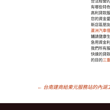
合法經營
有哪些特
高利貸款
您的資金
新店區朋
蘆洲汽車
鋪
請健康
急用資金
我們所有
快速的貸
的目的
三
文
←
台南建商給東元服務站的內湖
章