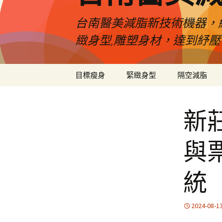
台南醫美減脂新技術機器，
緻身型,雕塑身材，達到紓
跳
目標瘦身
緊緻身型
隔空減脂
至
內
容
新
與
統
2024-08-1