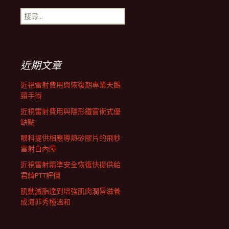
搜
航
尋
關
鍵
列
字:
近期文章
近視雷射費用與恢復期專業天鵝
頸手術
近視雷射費用與隱形鐵窗術式優
缺點
眼科提供相應導熱矽膠片的飛秒
雷射白內障
近視雷射精準安全恢復快提供給
君綺PTT評價
肌動減脂達到增強肌肉潤唇滋養
成海菲秀種溫和