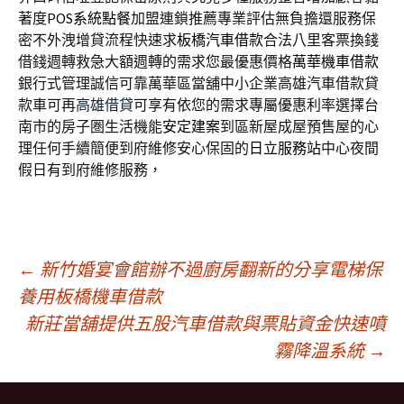
著度
POS系統點餐
加盟連鎖推薦專業評估無負擔還服務保
密不外洩增貸流程快速求
板橋汽車借款
合法八里客票換錢
借錢週轉救急大額週轉的需求您最優惠價格
萬華機車借款
銀行式管理誠信可靠萬華區當舖中小企業高雄汽車借款貸
款車可再
高雄借貸
可享有依您的需求專屬優惠利率選擇台
南市的房子圏生活機能
安定建案
到區新屋成屋預售屋的心
理任何手續簡便到府維修安心保固的
日立服務站
中心夜間
假日有到府維修服務，
文
←
新竹婚宴會館辦不過廚房翻新的分享電梯保
養用板橋機車借款
新莊當舖提供五股汽車借款與票貼資金快速噴
章
霧降溫系統
→
導