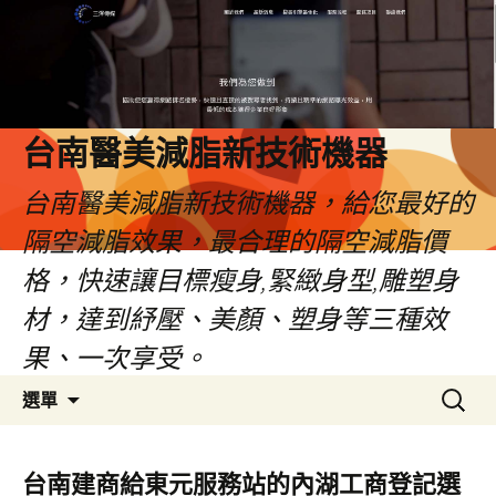
台南醫美減脂新技術機器
台南醫美減脂新技術機器，給您最好的
隔空減脂效果，最合理的隔空減脂價
格，快速讓目標瘦身,緊緻身型,雕塑身
材，達到紓壓、美顏、塑身等三種效
果、一次享受。
跳
搜
選單
至
尋
內
關
容
鍵
台南建商給東元服務站的內湖工商登記選
字: