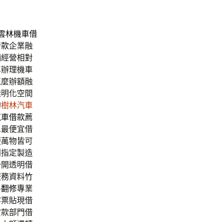
雲林機車借
借款
企業融
舖經營相對
車辦理機車
怎麼辦額融
透明化空間
的
樹林汽車
汽車借款
薦
息最便宜借
便萬物皆可
利指定製造
公開透明借
服務資料
竹
房翻修
專業
客票貼現借
貸款部門借