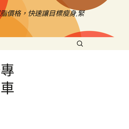
脂價格，快速讓目標瘦身,緊
搜
尋
關
鍵
修專
字:
機車