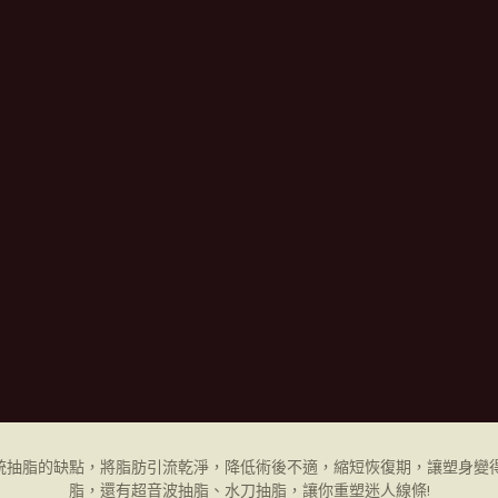
統抽脂的缺點，將脂肪引流乾淨，降低術後不適，縮短恢復期，讓塑身變得
脂，還有超音波抽脂、水刀抽脂，讓你重塑迷人線條!