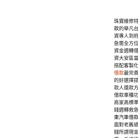
珠寶維修特色
款
的舉凡
資專人到
急需全方
資金週轉
資大安區
搭配
客製
借款
最完
的好選擇
款人還款
借款車種
商家高標
錢週轉救
東汽車借
面對老舊
錢所謂現