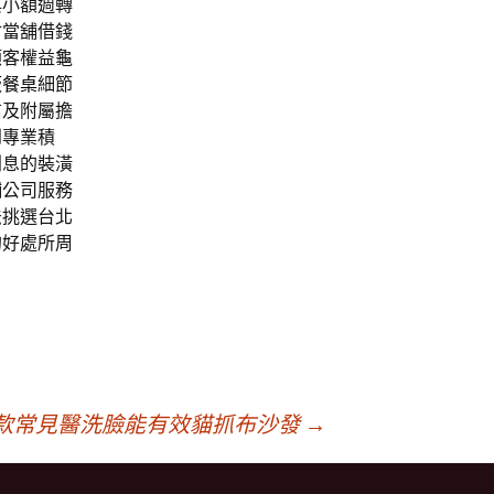
與小額週轉
竹當舖借錢
顧客權益
龜
板餐桌
細節
信及附屬擔
到專業積
利息的裝潢
舖公司服務
法挑選台北
的好處所周
款常見醫洗臉能有效貓抓布沙發
→