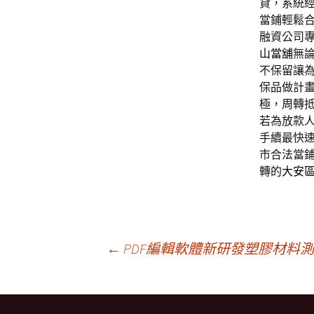
貸，系統
當鋪輕鬆
融資公司
山當舖
無
不保留讓
保品做計
極，周轉
若為放款
手續最快
市合法當
轉的
大安
文
←
PDF編輯軟體新研發塑膠材料
章