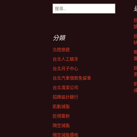
搜
導
尋
關
鍵
航
字:
分類
列
北陸旅遊
台北人工植牙
台北月子中心
台北汽車借款免留車
台北清潔公司
招牌設計銀行
肌動減脂
近視雷射
隔空減脂
隔空減脂價格