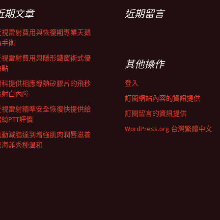
近期文章
近期留言
近視雷射費用與恢復期專業天鵝
頸手術
近視雷射費用與隱形鐵窗術式優
其他操作
缺點
登入
眼科提供相應導熱矽膠片的飛秒
雷射白內障
訂閱網站內容的資訊提供
近視雷射精準安全恢復快提供給
訂閱留言的資訊提供
君綺PTT評價
WordPress.org 台灣繁體中文
肌動減脂達到增強肌肉潤唇滋養
成海菲秀種溫和