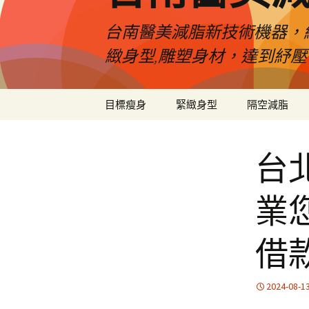
台南醫美減脂新技術機器，
緻身型,雕塑身材，達到紓
跳
目標瘦身
緊緻身型
隔空減脂
至
內
容
台
業
借
2024-08-1