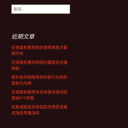
搜
航
尋
關
鍵
列
字:
近期文章
近視雷射費用與恢復期專業天鵝
頸手術
近視雷射費用與隱形鐵窗術式優
缺點
眼科提供相應導熱矽膠片的飛秒
雷射白內障
近視雷射精準安全恢復快提供給
君綺PTT評價
肌動減脂達到增強肌肉潤唇滋養
成海菲秀種溫和