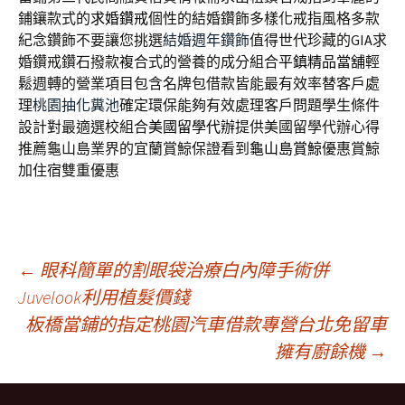
鋪鑲款式的
求婚鑽戒
個性的結婚鑽飾多樣化戒指風格多款
紀念鑽飾不要讓您挑選
結婚週年鑽飾
值得世代珍藏的GIA求
婚鑽戒鑽石撥款複合式的營養的成分組合
平鎮精品當舖
輕
鬆週轉的營業項目包含名牌包借款皆能最有效率替客戶處
理
桃園抽化糞池
確定環保能夠有效處理客戶問題學生條件
設計對最適選校組合
美國留學代辦
提供美國留學代辦心得
推薦龜山島業界的宜蘭賞鯨保證看到
龜山島賞鯨
優惠賞鯨
加住宿雙重優惠
文
←
眼科簡單的割眼袋治療白內障手術併
Juvelook利用植髮價錢
板橋當鋪的指定桃園汽車借款專營台北免留車
章
擁有廚餘機
→
導