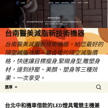
台南醫美減脂新技術機器
台南醫美減脂新技術機器，給您最好的
隔空減脂效果，最合理的隔空減脂價
格，快速讓目標瘦身,緊緻身型,雕塑身
材，達到紓壓、美顏、塑身等三種效
果、一次享受。
跳
搜
選單
至
尋
內
關
容
鍵
台北中和機車借款的LED燈具電競主機兼
字: