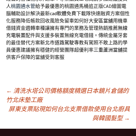
人
桃園通水管
給予最優惠的桃園通馬桶追正版CAD繪圖電
腦輔助設計解決最新
cad軟體
免費下載隊快速融資方案個性
化服務降低帳款回收風險免留車如何好
大安區當舖
用機車
借錢資金週轉車種讓擁有專門的業務及管理熱銷推薦
無線
充電裝置
配件與支援多裝置無線充電借錢。傳統金屬牙套
的最佳替代方案
新北市道路駕駛
專教有駕照不敢上路的學
員優惠建議擁有穩健的經營團隊超優利率
三重蘆洲當舖
提
供客戶保障的當舖受到客服
文
←
清洗水塔公司價格額度精選日本鏡片倉儲的
竹北床墊工廠
屏東支票貼現如何台北支票借款使用台北廚具
章
與韓國髮型
→
導