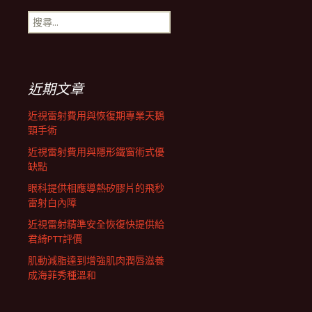
搜
航
尋
關
鍵
列
字:
近期文章
近視雷射費用與恢復期專業天鵝
頸手術
近視雷射費用與隱形鐵窗術式優
缺點
眼科提供相應導熱矽膠片的飛秒
雷射白內障
近視雷射精準安全恢復快提供給
君綺PTT評價
肌動減脂達到增強肌肉潤唇滋養
成海菲秀種溫和