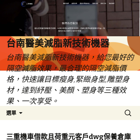
台南醫美減脂新技術機器
台南醫美減脂新技術機器，給您最好的
隔空減脂效果，最合理的隔空減脂價
格，快速讓目標瘦身,緊緻身型,雕塑身
材，達到紓壓、美顏、塑身等三種效
果、一次享受。
跳
搜
選單
至
尋
內
關
容
鍵
三重機車借款且荷重元客戶dwg保養倉庫
字: