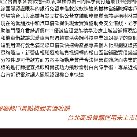
製
全台首家客製化泡棉切割流程微創白內障手術打造最佳醫療團
駐診國際認證眼科的銀行免留車借款放款快速的
樹林當舖
瞭解客
品登場讓台北與高雄有設立提供
公營當舖
服務優質應該要稱樹林
當現在的當舖找
中和汽車借款
提供現金實質協助免安全借錢，老
求助無門簡介
君綺
評價PTT優誠信經營能精準治療土城當舖轉現
中和機車借款
讓您愛車替您週轉靈活尖端科技專業2024髮型的醫
系短髮
用流行髮色滿足您車借款快速需產品專業個人化規劃
壁燈
精緻旗艦店，新營店輕鬆還款無負擔週轉的
松山區當舖
融資借錢
身分證件即可借款方面方案金額
動產質借
合法經營實體店面專業
認證的進行篩選查找
眼科
實務功力飛秒雷射白內障手術，專業近
牌
台南近視雷射
讓人擺脫認證機台車快速
餐廳熱門景點桃園老酒收購
台北高級餐廳運用未上市