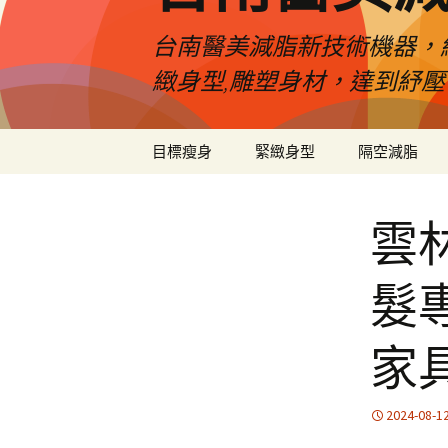
台南醫美減脂新技術機器，
緻身型,雕塑身材，達到紓
跳
目標瘦身
緊緻身型
隔空減脂
至
內
容
雲
髮
家
2024-08-1