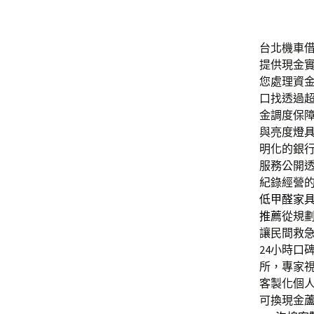
台北機車借款
提供現金
您處理資
口找透過
金調度保
與亮度
燈
明化的銀
服務公開
紀錄經營
低甲醛家
推薦
從規
讓民間救
24小時口
所，專家
客製化個
可換現金