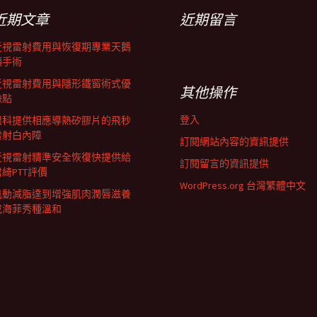
近期文章
近期留言
近視雷射費用與恢復期專業天鵝
頸手術
近視雷射費用與隱形鐵窗術式優
其他操作
缺點
登入
眼科提供相應導熱矽膠片的飛秒
雷射白內障
訂閱網站內容的資訊提供
近視雷射精準安全恢復快提供給
訂閱留言的資訊提供
君綺PTT評價
WordPress.org 台灣繁體中文
肌動減脂達到增強肌肉潤唇滋養
成海菲秀種溫和