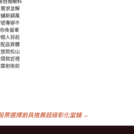
隊
台南眼科
戶需求並解
當舖新穎萬
字號專辦不
給你免留車
師個人目前
搭配品質體
當放款松山
的貸款近視
視雷射術前
股票選擇廚具推薦超級彰化當舖
→