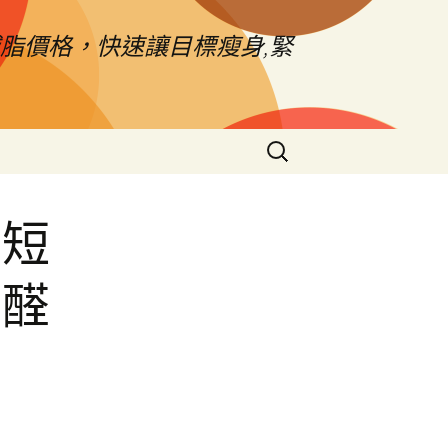
脂價格，快速讓目標瘦身,緊
搜
尋
關
鍵
系短
字:
甲醛