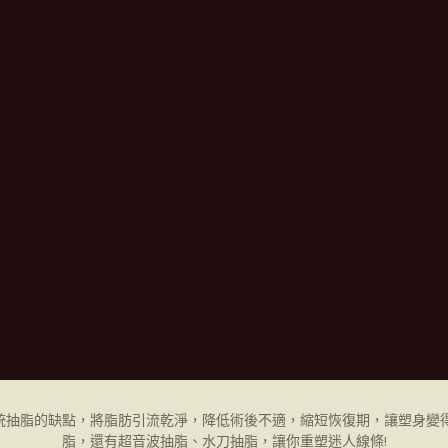
統抽脂的缺點，將脂肪引流乾淨，降低術後不適，縮短恢復期，讓塑身變得
脂，還有超音波抽脂、水刀抽脂，讓你重塑迷人線條!