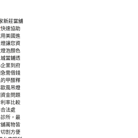
家
新莊當舖
款
快速協助
採用美國進
吊燈讓您資
求燈泡顏色
土城當鋪
透
小企業到府
園急需借錢
具的甲醛釋
北歐風
吊燈
鋪
資金問題
齡利率比較
鬆合法處
科診所，最
當舖萬物皆
射切割方便