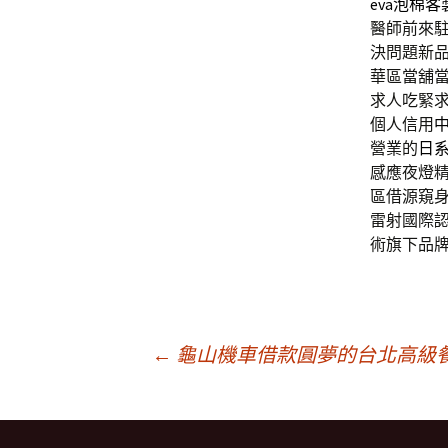
eva泡棉客
醫師前來
決問題新
華區當舖
求人吃緊
個人信用
營業的
日
感應夜燈
區借源窺
雷射國際
術旗下品
文
←
龜山機車借款圓夢的台北高級
章