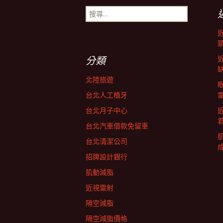
搜
導
尋
關
鍵
航
字:
分類
列
北陸旅遊
台北人工植牙
台北月子中心
台北汽車借款免留車
台北清潔公司
招牌設計銀行
肌動減脂
近視雷射
隔空減脂
隔空減脂價格