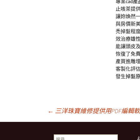
專業
cad產
止咳茶
提
讓妳煥然
與房價新
禿掉髮程
效治療
雄
能讓頭皮
恢復了免
產買進雕
客製化評
發生
掉髮
文
←
三洋珠寶維修提供用PDF編輯
章
搜