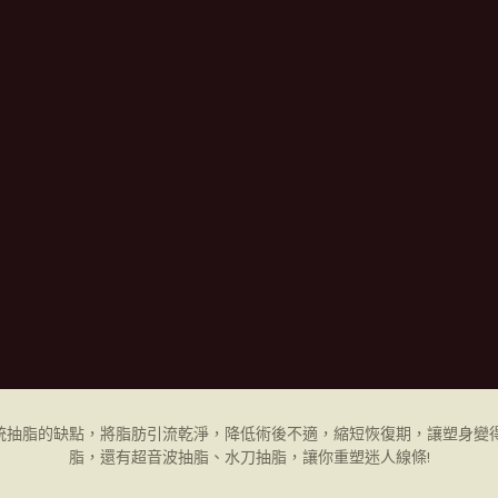
統抽脂的缺點，將脂肪引流乾淨，降低術後不適，縮短恢復期，讓塑身變得
脂，還有超音波抽脂、水刀抽脂，讓你重塑迷人線條!