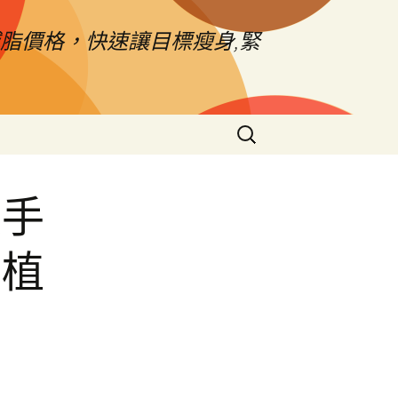
脂價格，快速讓目標瘦身,緊
搜
尋
關
鍵
皮手
字:
製植