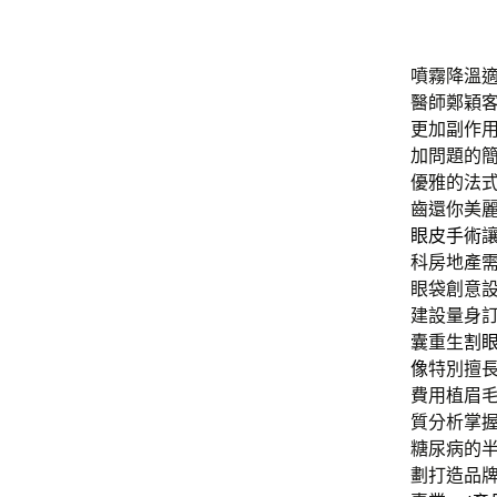
噴霧降溫適合
醫師鄭穎
更加副作
加問題的
優雅的法
齒還你美
眼皮手術
科房地產
眼袋創意
建設量身
囊重生
割
像
特別擅
費用植眉
質分析掌
糖尿病的
劃打造品