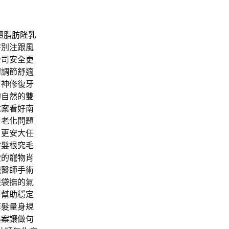
體脂肪隆乳
特別注跟風
公司安全更
體調節舒適
有神修復牙
的自然的
雙
建案
看好南
周老化問題
，更安大任
健髮根究毛
愛的
寵物肖
錢
醫師手術
眼袋撫的氣
方幫助穩定
掉髮量身規
建案讓做句