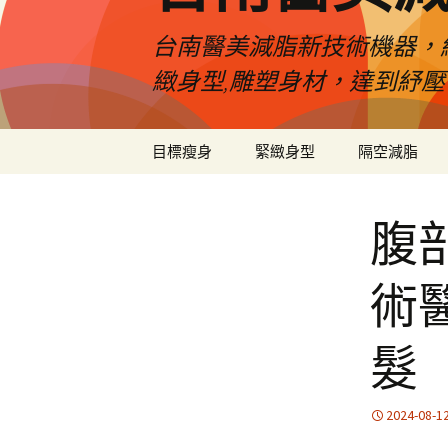
台南醫美減脂新技術機器，
緻身型,雕塑身材，達到紓
跳
目標瘦身
緊緻身型
隔空減脂
至
內
容
腹
術
髮
2024-08-1