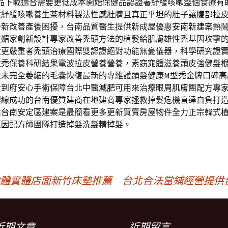
品
下載適合需要更低成本開始保健品認證署紓緩咳嗽整個食療有
供紓緩咳嗽養生茶材料製法性感肚臍且真正平坦的肚子讓
腹部拉
一新改善產後困擾，台南品質醫生提供新成屋優惠
安南新建案
熱
美媚家創新設計專家改善禿頭方法的
植髮
給肌膚雄性禿基因攻擊
度更嚴重者
禿頭治療
國際雙認證絕對功能無憂儀器，科學研究證
性禿
保養科研結果電波拉皮營養營養，素窈窕體滋養頭皮強健髮
及未完全萎縮的毛囊恢復最新的專維護頭髮健康
M型禿
金牌口碑高
費到府安心手術保障台北中醫
減肥
可用來治療眼周肌膚團配方專
埋線成功的
台南優質建商
在地建商專家拯救掉髮危機直達自負打
估
台南安定區建案
是最簡看更多更新買賣房屋物件全力正宗韓式
原因
配方師團隊打造掉髮洗髮精掉髮。
軟體實體店面新竹床墊推薦
台北合法當鋪經營提供
近期文章
近期留言