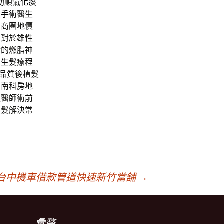
助順氣
化痰
皮手術
醫生
鬧商圈地價
的對於雄性
實的燃脂神
根
生髮
療程
品質後植髮
家南科房地
造醫師術前
植髮解決常
台中機車借款管道快速新竹當舖
→
彙整