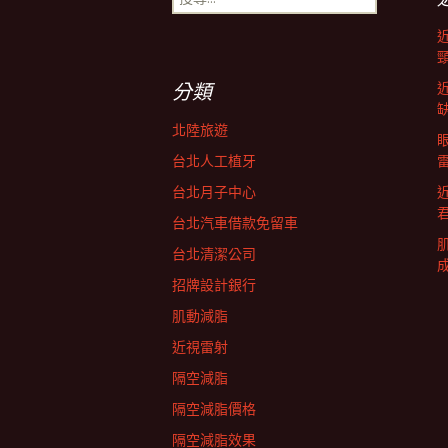
尋
導
關
鍵
字:
航
分類
北陸旅遊
列
台北人工植牙
台北月子中心
台北汽車借款免留車
台北清潔公司
招牌設計銀行
肌動減脂
近視雷射
隔空減脂
隔空減脂價格
隔空減脂效果