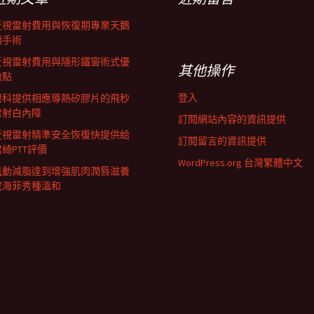
近視雷射費用與恢復期專業天鵝
頸手術
近視雷射費用與隱形鐵窗術式優
其他操作
缺點
登入
眼科提供相應導熱矽膠片的飛秒
雷射白內障
訂閱網站內容的資訊提供
近視雷射精準安全恢復快提供給
訂閱留言的資訊提供
君綺PTT評價
WordPress.org 台灣繁體中文
肌動減脂達到增強肌肉潤唇滋養
成海菲秀種溫和