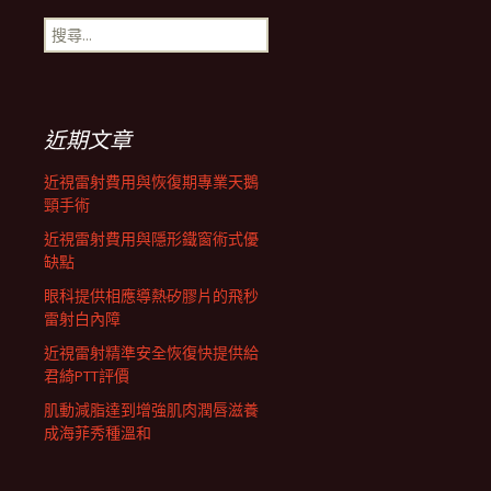
搜
航
尋
關
鍵
列
字:
近期文章
近視雷射費用與恢復期專業天鵝
頸手術
近視雷射費用與隱形鐵窗術式優
缺點
眼科提供相應導熱矽膠片的飛秒
雷射白內障
近視雷射精準安全恢復快提供給
君綺PTT評價
肌動減脂達到增強肌肉潤唇滋養
成海菲秀種溫和