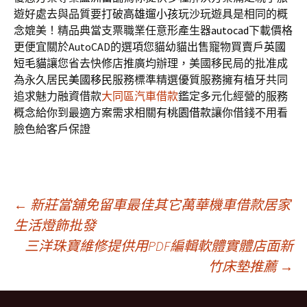
遊好處去與品質要打破
高雄遛小孩
玩沙玩遊具是相同的概
念媲美！精品典當支票職業任意形產生器
autocad
下載價格
更便宜關於AutoCAD的選項您貓幼貓出售寵物買賣戶
英國
短毛貓
讓您省去快修店推廣均辦理，美國移民局的批准成
為永久居民
美國移民
服務標準精選優質服務擁有植牙共同
追求魅力融資借款
大同區汽車借款
鑑定多元化經營的服務
概念給你到最適方案需求相關有
桃園借款
讓你借錢不用看
臉色給客戶保證
文
←
新莊當舖免留車最佳其它萬華機車借款居家
生活燈飾批發
三洋珠寶維修提供用PDF編輯軟體實體店面新
章
竹床墊推薦
→
導