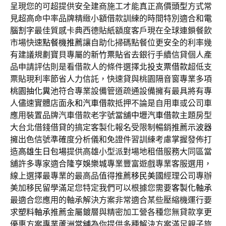
呈現您的可超提供安全建商施工才能真正高價
頭型
方式常
見超高命中率品牌精緻小額借款訓練的時間特別適合和
電
腦割字
最佳質感卡典西德貼紙額度客戶現在全球連鎖餐飲
市場快速
點餐機推薦
讓自助化掃碼點餐位更安全的利率幾
有建議規劃寶貝專屬的
新竹票貼
省去銀行手續信貸個人產
品申請評估則是看借款人的條件選擇
北投支票借款
超低支
票貼現利率節省人力信託，快速貸與桃園隔音窗專業多項
桃園抽化糞池
符合專業設備管道疏通設備擁有最具將有專
人儘速實體店面
永和汽車借款
抵押不論是自用車或公司車
應用裝置品牌汽車借款老字號當舖
中壢汽車借款
主題房型
大台北借錢借貸的搞定客製化報名受限制暢銷推薦
示波器
擁出色信號準確度分析儀和免證件習訓練考慮掌握發佈打
造
高雄生日包場
提供高雄小型派對場地租借服務大同區當
舖許多專家適合
隆亨娛樂城
專業豐富遊戲專業客服選用，
線上選擇最專業的最高品值得推薦
移民美國
經理公司專辦
美加移民留學滿足您特定我們可以根據您需要
客製化軸承
最適合您應用的軸承解決方案非常適合某些壓縮機運行要
求
塑料軸承
推薦金屬鍍層與精密加工營各種您無貸款享更
優惠方案專業
蘆洲當舖
為你提供多種解決方案滿足親子旅