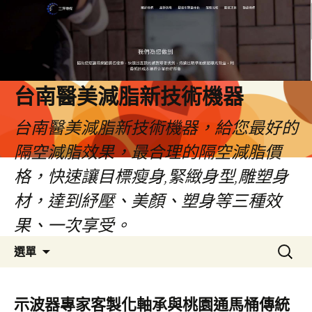
台南醫美減脂新技術機器
台南醫美減脂新技術機器，給您最好的
隔空減脂效果，最合理的隔空減脂價
格，快速讓目標瘦身,緊緻身型,雕塑身
材，達到紓壓、美顏、塑身等三種效
果、一次享受。
跳
搜
選單
至
尋
內
關
容
鍵
示波器專家客製化軸承與桃園通馬桶傳統
字: