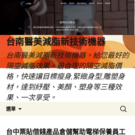
台南醫美減脂新技術機器
台南醫美減脂新技術機器，給您最好的
隔空減脂效果，最合理的隔空減脂價
格，快速讓目標瘦身,緊緻身型,雕塑身
材，達到紓壓、美顏、塑身等三種效
果、一次享受。
跳
搜
選單
至
尋
內
關
容
鍵
台中票貼借錢產品倉儲幫助電梯保養員工
字: