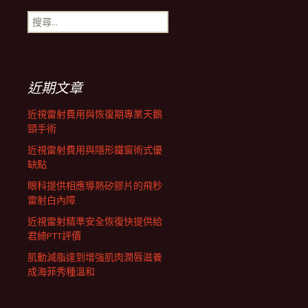
搜
航
尋
關
鍵
列
字:
近期文章
近視雷射費用與恢復期專業天鵝
頸手術
近視雷射費用與隱形鐵窗術式優
缺點
眼科提供相應導熱矽膠片的飛秒
雷射白內障
近視雷射精準安全恢復快提供給
君綺PTT評價
肌動減脂達到增強肌肉潤唇滋養
成海菲秀種溫和