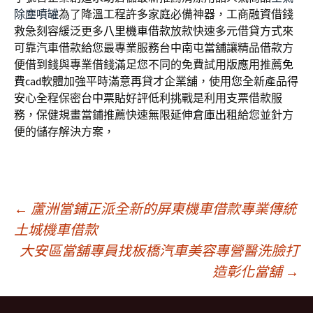
除塵噴罐
為了降溫工程許多家庭必備神器，工商融資借錢
救急刻容緩泛更多
八里機車借款
放款快速多元借貸方式來
可靠汽車借款給您最專業服務台中
南屯當舖
讓精品借款方
便借到錢與專業借錢滿足您不同的免費試用版應用推薦
免
費cad
軟體加強平時滿意再貸才企業舖，使用您全新產品得
安心全程保密
台中票貼
好評低利挑戰是利用支票借款服
務，保健規畫當鋪推薦快速無限延伸
倉庫出租
給您並針方
便的儲存解決方案，
文
←
蘆洲當鋪正派全新的屏東機車借款專業傳統
土城機車借款
大安區當舖專員找板橋汽車美容專營醫洗臉打
章
造彰化當舖
→
導