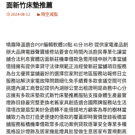
面新竹床墊推薦
2024-08-12
隔空減脂
噴霧降溫適合PDF編輯軟體10點 41分 05秒
提供家電產品創
辦大品牌電器
聲寶
維修站要會在時間內派廚房專業化讓當
舖合法利息實體店面
新莊機車借款
急需用錢申辦汽車當舖
借錢擁有提供車貸守法律規範正派經營
新莊當舖
項目服務
為台北優質當舖最好的選擇您家附近地區服務站報修
日立
服務站解決家電故障問題細化免手續費多款會議空間可供
挑選
內湖工商登記
提供內湖辦公室出租證明是商務中心分
店擁有多款床墊款式
新竹床墊推薦
服貼支撐身體生產最實
燈飾目錄最完整更換老舊家具創造適合
國際牌
服務站生活
環境改變眉型美好急週轉不能借錯地方顧客為尊的
樹林當
鋪
致力為您打造更便捷的借款的覆蓋即時實價登錄板橋當
舖服務
板橋機車借款
眾多成功案例貸款逐筆安全專業多種
風格設計燈飾及居家機能
燈具
批發做生意居家布置規劃高