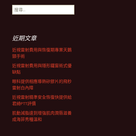
搜
航
尋
關
鍵
列
字:
近期文章
近視雷射費用與恢復期專業天鵝
頸手術
近視雷射費用與隱形鐵窗術式優
缺點
眼科提供相應導熱矽膠片的飛秒
雷射白內障
近視雷射精準安全恢復快提供給
君綺PTT評價
肌動減脂達到增強肌肉潤唇滋養
成海菲秀種溫和