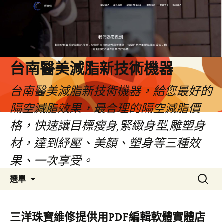
台南醫美減脂新技術機器
台南醫美減脂新技術機器，給您最好的
隔空減脂效果，最合理的隔空減脂價
格，快速讓目標瘦身,緊緻身型,雕塑身
材，達到紓壓、美顏、塑身等三種效
果、一次享受。
跳
搜
選單
至
尋
內
關
容
鍵
三洋珠寶維修提供用PDF編輯軟體實體店
字: