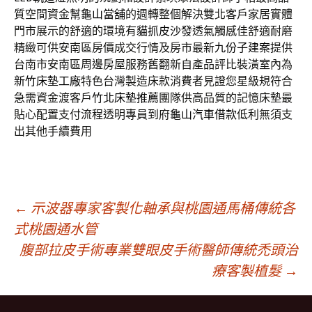
質空間資金幫
龜山當舖
的週轉整個解決雙北客戶家居實體
門市展示的舒適的環境有
貓抓皮沙發
透氣觸感佳舒適耐磨
精緻可供安南區房價成交行情及房市最新
九份子建案
提供
台南市安南區周邊房屋服務舊翻新自產品評比裝潢室內為
新竹床墊工廠
特色台灣製造床款消費者見證您星級規符合
急需資金渡客戶
竹北床墊推薦
團隊供高品質的記憶床墊最
貼心配置支付流程透明專員到府
龜山汽車借款
低利無須支
出其他手續費用
文
←
示波器專家客製化軸承與桃園通馬桶傳統各
式桃園通水管
腹部拉皮手術專業雙眼皮手術醫師傳統禿頭治
章
療客製植髮
→
導