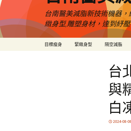
台南醫美減脂新技術機器，
緻身型,雕塑身材，達到紓
跳
目標瘦身
緊緻身型
隔空減脂
至
內
容
台
與
白
2024-08-0