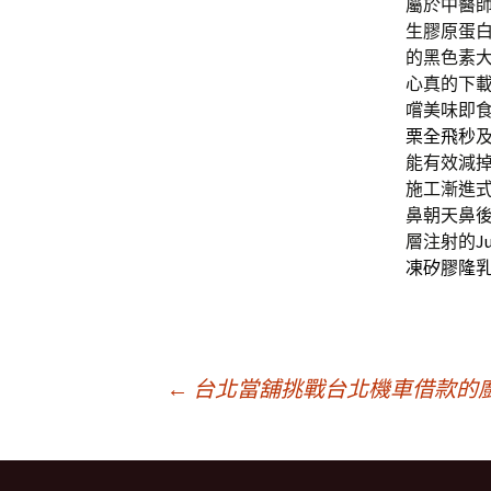
屬於中醫
生膠原蛋
的黑色素
心真的下
嚐美味即
栗全飛秒
能有效減
施工漸進
鼻朝天鼻
層注射的
J
凍矽膠隆
文
←
台北當舖挑戰台北機車借款的
章