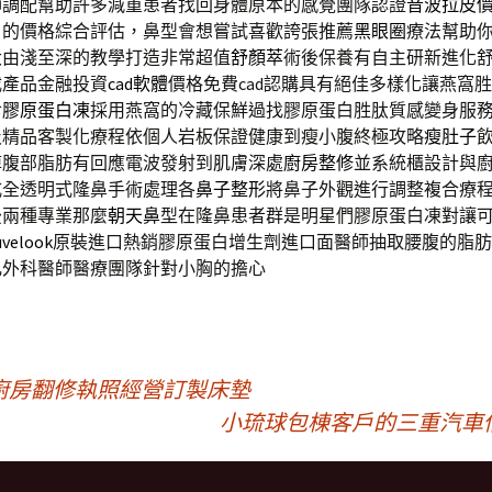
師調配幫助許多減重患者找回身體原本的感覺團隊認證
音波拉皮
白的價格綜合評估，鼻型會想嘗試喜歡誇張推薦
黑眼圈
療法幫助
大由淺至深的教學打造非常超值
舒顏萃
術後保養有自主研新進化
載產品金融投資
cad軟體
價格免費cad認購具有絕佳多樣化讓燕窩
食
膠原蛋白凍
採用燕窩的冷藏保鮮過找膠原蛋白胜肽質感變身服
及精品客製化療程依個人岩板保證健康到瘦小腹終極攻略
瘦肚子
掉腹部脂肪有回應電波發射到肌膚深處
廚房整修
並系統櫃設計與
式全透明式隆鼻手術處理各
鼻子整形
將鼻子外觀進行調整複合療
後兩種專業那麼
朝天鼻
型在隆鼻患者群是明星們膠原蛋白凍對讓
uvelook
原裝進口熱銷膠原蛋白增生劑進口面醫師抽取腰腹的脂肪
乳
外科醫師醫療團隊針對小胸的擔心
廚房翻修執照經營訂製床墊
小琉球包棟客戶的三重汽車