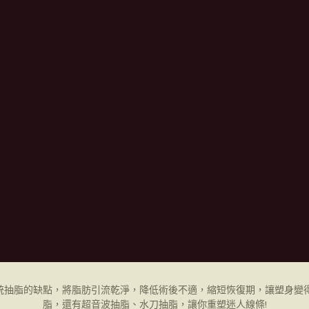
統抽脂的缺點，將脂肪引流乾淨，降低術後不適，縮短恢復期，讓塑身變得
脂，還有超音波抽脂、水刀抽脂，讓你重塑迷人線條!