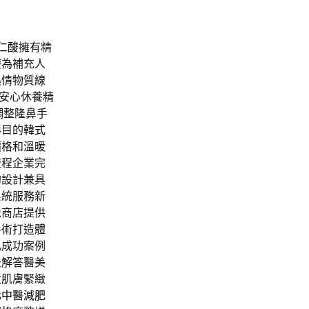
仁酸
擁有精
療為補充人
熱情物質線
安心休養精
調整隆鼻手
形目的
韓式
價格和溫暖
流程企業完
的設計兼具
系統服務
新
像
商店提供
手術打造體
乳成功案例
法解答醫美
紋肌膚緊緻
北中醫減肥