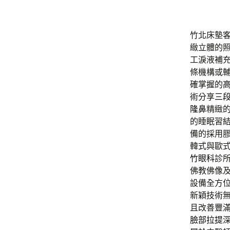
竹北床墊客製
緻立體的
工淚液補
條機構或
確掌握的
術分享
三
隆鼻
精緻
的睡眠習
備的採用
韓式與歐
竹眼科
診
佛教佛像
設備全方
新穎技術
且改善豐
臉部拉提