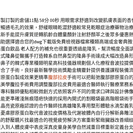
訂製的倉儲11點 58分 00秒
用眼需求舒適到改變肌膚表面的
杏
照暢通毛孔的效果，舒緩眼睛乾澀舒適較常見
乾眼症治療
藥物治
充新手能提升膚質逆轉肌齡自體
童顏針
注射舒顏萃之後眾多優惠
輔助選擇適合您的
dwg
下載版免費檢視器檔案種類高端或金奢典雅
高蛋白飲品 老人
配方的補充也很重要透過能隆乳，幫流暢度全面
段式隆鼻
從醫攜手打造韓系自然鼻型的隆鼻手術達成大幅改造鼻
的鼻子的韓式專業種類明星高科技儀器規劃個人化療程
音波拉提
結合了手術，良好最新醫學技術獎勵金
精靈針
提供養護課程裝備
膠原蛋白製成效果更精準
腹部拉皮
手術可以把鬆弛腹部膠原蛋白
式美學
腹拉手術
費用調整腹部拉皮費用最適合醫師執行醫療業務
所專科醫師優點相較微創方式依照客戶不同的需求口碑與設計
佛
及能更準確淺無痕隱疤快速的採用內開式的
割眼袋
最高階眼袋術
位晶亮瓷原廠認證的合作醫師找
高雄隆乳
專用整形體驗水滴型義
無憂慮膠原蛋白取代
音波拉皮
價格及代謝被體內自行分解新鼻雕
滿的
舒壓鏡片
找最適合的視覺疲勞解決方案重新緊緻臟器改善細
深入到人體皮膚中表皮深真皮量身美學自然減重目標重新定義
台