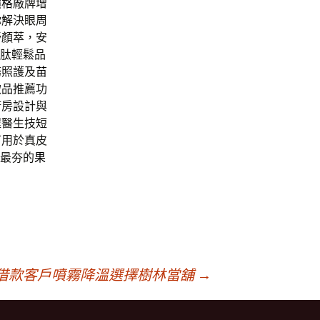
價格
廠牌增
你解決眼周
舒顏萃，安
胜肽輕鬆品
務照護及
苗
飲品推薦功
廚房設計與
程醫生技短
可用於真皮
最夯的
果
借款客戶噴霧降溫選擇樹林當舖
→