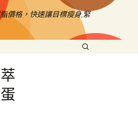
脂價格，快速讓目標瘦身,緊
搜
尋
關
鍵
顏萃
字:
原蛋