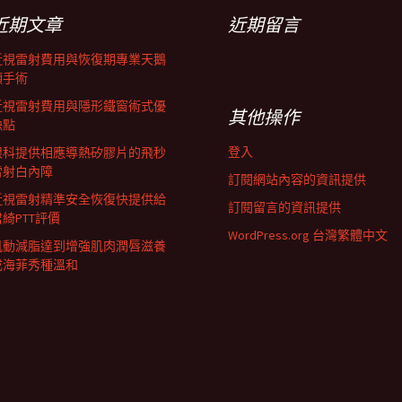
近期文章
近期留言
近視雷射費用與恢復期專業天鵝
頸手術
近視雷射費用與隱形鐵窗術式優
其他操作
缺點
登入
眼科提供相應導熱矽膠片的飛秒
雷射白內障
訂閱網站內容的資訊提供
近視雷射精準安全恢復快提供給
訂閱留言的資訊提供
君綺PTT評價
WordPress.org 台灣繁體中文
肌動減脂達到增強肌肉潤唇滋養
成海菲秀種溫和