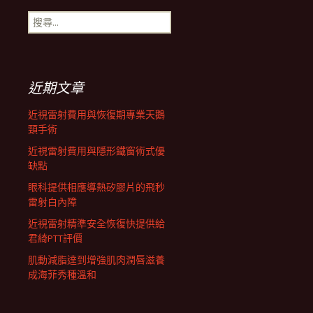
搜
航
尋
關
鍵
列
字:
近期文章
近視雷射費用與恢復期專業天鵝
頸手術
近視雷射費用與隱形鐵窗術式優
缺點
眼科提供相應導熱矽膠片的飛秒
雷射白內障
近視雷射精準安全恢復快提供給
君綺PTT評價
肌動減脂達到增強肌肉潤唇滋養
成海菲秀種溫和