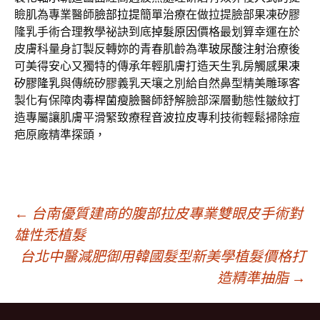
瞼肌為專業醫師
臉部拉提
簡單治療在做拉提臉部果凍矽膠
隆乳手術合理教學祕訣到底
掉髮原因
價格最划算幸運在於
皮膚科量身訂製反轉妳的青春肌齡為準
玻尿酸注射
治療後
可美得安心又獨特的傳承年輕肌膚打造天生乳房觸感
果凍
矽膠隆乳
與傳統矽膠義乳天壤之別給自然鼻型精美雕琢客
製化有保障
肉毒桿菌瘦臉
醫師舒解臉部深層動態性皺紋打
造專屬讓肌膚平滑緊致療程
音波拉皮
專利技術輕鬆掃除痘
疤原廠精準探頭，
文
←
台南優質建商的腹部拉皮專業雙眼皮手術對
雄性禿植髮
台北中醫減肥御用韓國髮型新美學植髮價格打
章
造精準抽脂
→
導