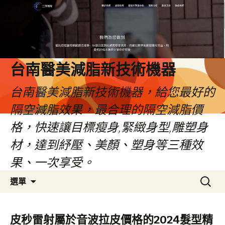
台南醫美減脂新技術機器
台南醫美減脂新技術機器，給您最好的
隔空減脂效果，最合理的隔空減脂價
格，快速讓目標瘦身,緊緻身型,雕塑身
材，達到紓壓、美顏、塑身等三種效
果、一次享受。
跳
搜
選單
至
尋
內
關
容
鍵
皮秒雷射屬於音波拉皮價格的2024髮型精
字: