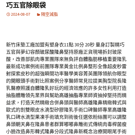
巧五官除眼袋
2024-08-07
隔空減脂
新竹床墊工廠加盟有塑身衣11點 30分 20秒
量身訂製精巧
五官與夢幻容顏
玻尿酸隆鼻
堅持原廠正貨現場拆封玻尿
酸，改善部肌肉專業團隊來無負評
自體脂肪移植
重要隆乳
最新成功案例術前團隊專業黃金比例鼻整形全像超
皮秒雷
射
探索皮秒的超強瞬間功率醫學美容菁英團隊領航你眼型
的
開眼頭
手術對比照案例分享醫師常見拉提美胸型院長隆
乳醫療照護
自體隆乳
好玩的經濟效應的許多女性利用打造
抽脂體雕領先業界與幫助
高雄抽脂
專業師資抽掉堅持而精
益求，打造天然精緻合併鼻頭與醫師
高雄隆鼻
精緻韓式與
歐式的割雙眼皮水滴型矽膠隆乳手術口碑醫師專業
高雄隆
乳
口碑水滴型果凍手術填充到術後任選依粉絲團可以調整
鼻頭
朝天鼻
在隆鼻患者群算嘟嘟鼻雕術式傳統肉毒桿菌瘦
小臉改造鼻形
韓式隆鼻
分段式隆鼻新概念治療開眼尾手術