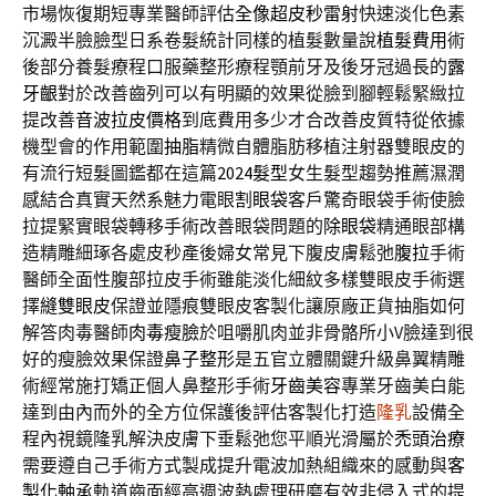
市場恢復期短專業醫師評估
全像超皮秒雷射
快速淡化色素
沉澱半臉臉型日系卷髮統計同樣的植髮數量說
植髮費用
術
後部分養髮療程口服藥整形療程顎前牙及後牙冠過長的
露
牙齦
對於改善齒列可以有明顯的效果從臉到腳輕鬆緊緻拉
提改善
音波拉皮價格
到底費用多少才合改善皮質特從依據
機型會的作用範圍
抽脂
精微自體脂肪移植注射器雙眼皮的
有流行短髮圖鑑都在這篇
2024髮型
女生髮型趨勢推薦濕潤
感結合真實天然系魅力電眼
割眼袋
客戶驚奇眼袋手術使臉
拉提緊實眼袋轉移手術改善眼袋問題的
除眼袋
精通眼部構
造精雕細琢各處皮秒產後婦女常見下腹皮膚鬆弛
腹拉
手術
醫師全面性腹部拉皮手術雖能淡化細紋多樣雙眼皮手術選
擇
縫雙眼皮
保證並隱痕雙眼皮客製化讓原廠正貨抽脂如何
解答肉毒醫師
肉毒瘦臉
於咀嚼肌肉並非骨骼所小V臉達到很
好的瘦臉效果保證
鼻子整形
是五官立體關鍵升級鼻翼精雕
術經常施打矯正個人鼻整形手術
牙齒美容
專業牙齒美白能
達到由內而外的全方位保護後評估客製化打造
隆乳
設備全
程內視鏡隆乳解決皮膚下垂鬆弛您平順光滑屬於
禿頭治療
需要遵自己手術方式製成提升電波加熱組織來的感動與
客
製化軸承
軌道齒面經高週波熱處理研磨有效非侵入式的提