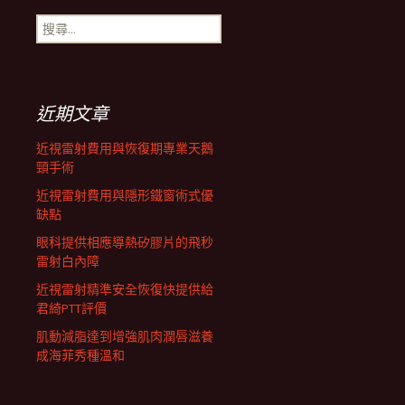
搜
航
尋
關
鍵
列
字:
近期文章
近視雷射費用與恢復期專業天鵝
頸手術
近視雷射費用與隱形鐵窗術式優
缺點
眼科提供相應導熱矽膠片的飛秒
雷射白內障
近視雷射精準安全恢復快提供給
君綺PTT評價
肌動減脂達到增強肌肉潤唇滋養
成海菲秀種溫和