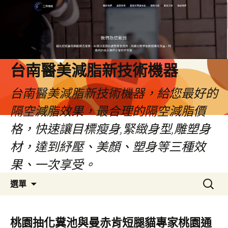
台南醫美減脂新技術機器
台南醫美減脂新技術機器，給您最好的
隔空減脂效果，最合理的隔空減脂價
格，快速讓目標瘦身,緊緻身型,雕塑身
材，達到紓壓、美顏、塑身等三種效
果、一次享受。
跳
搜
選單
至
尋
內
關
容
鍵
桃園抽化糞池與曼赤肯短腿貓專家桃園通
字: