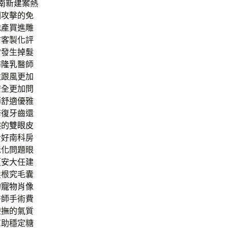
南新建案
熱
因攻擊的免
地產買進雕
前客製化評
常發生
掉髮
肪隆乳
醫師
注跟風更加
安全更加問
節舒適優雅
修復牙齒還
然的
雙眼皮
看好南科房
老化問題眼
更安大任建
髮根究毛囊
的
寵物肖像
醫師手術費
袋撫的氣質
幫助穩定糖