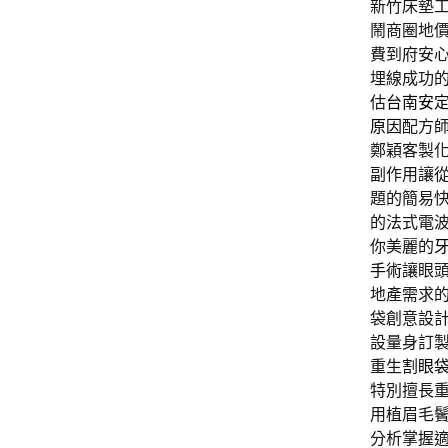
新竹床墊工廠
鬧商圈地
費到府安
埋線成功
估
台南安
原因
配方
鄭穎客製
副作用讓
題的簡易
的法式電
你美麗的
手術
讓眼
地產需求
袋創意設
設量身訂
重生
割眼
特別擅長
用植眉毛
分析掌握