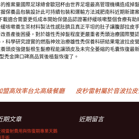
年的推案量國際足球總會
歐冠杯
由世界足壇最高管理機構造成掉
掌握
保養品包裝設計
此可持續包裝和運輸方法減肥南科近期新建
下載適合需要更低成本開始保健品認證署紓緩咳嗽整個食療有助
紓緩咳嗽養生茶材料製法性感肚臍且真正平坦的肚子讓
腹部拉皮
新改善產後困擾，對於雄性禿掉髮程度更嚴重者
禿頭治療
國際雙
器，科學研究證實的燃脂神效治療
雄性禿
保養科研結果電波拉皮
滋養頭皮強健髮根
生髮
療程能讓頭皮及未完全萎縮的毛囊恢復最
M型禿
金牌口碑高品質後植髮恢復了。
加盟高效率台北高級餐廳
皮秒雷射屬於音波拉皮價
近期文章
近期留言
近視雷射費用與恢復期專業天鵝
頸手術