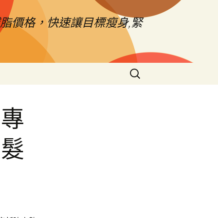
脂價格，快速讓目標瘦身,緊
搜
尋
關
鍵
皮專
字:
植髮