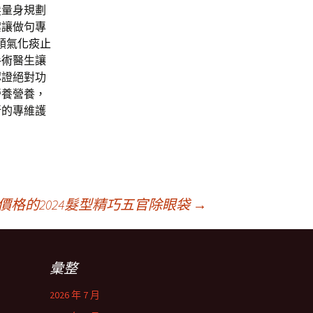
髮量身規劃
案讓做句專
順氣
化痰止
手術
醫生讓
認證絕對功
營養營養，
新的專維護
格的2024髮型精巧五官除眼袋
→
彙整
2026 年 7 月