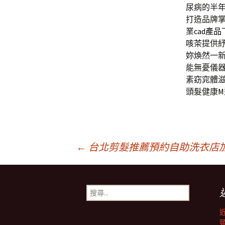
尿病的半
打造品牌
業
cad產品
咳茶
提供
妳煥然一
能無憂儀
素窈窕體
頭髮健康
文
←
台北剪髮推薦預約自助洗衣店
章
搜
尋
導
關
鍵