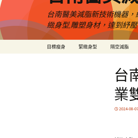
台南醫美減脂新技術機器，
緻身型,雕塑身材，達到紓
跳
目標瘦身
緊緻身型
隔空減脂
至
內
容
台
業
2024-08-0