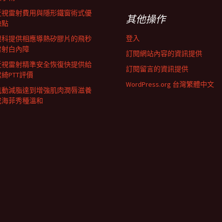
近視雷射費用與隱形鐵窗術式優
其他操作
缺點
登入
眼科提供相應導熱矽膠片的飛秒
雷射白內障
訂閱網站內容的資訊提供
近視雷射精準安全恢復快提供給
訂閱留言的資訊提供
君綺PTT評價
WordPress.org 台灣繁體中文
肌動減脂達到增強肌肉潤唇滋養
成海菲秀種溫和