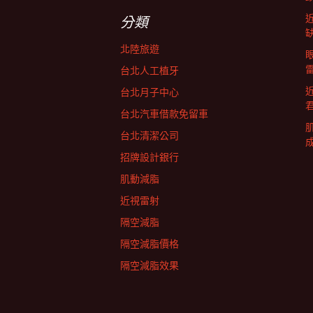
字:
航
分類
北陸旅遊
列
台北人工植牙
台北月子中心
台北汽車借款免留車
台北清潔公司
招牌設計銀行
肌動減脂
近視雷射
隔空減脂
隔空減脂價格
隔空減脂效果