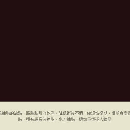
統抽脂的缺點，將脂肪引流乾淨，降低術後不適，縮短恢復期，讓塑身變得
脂，還有超音波抽脂、水刀抽脂，讓你重塑迷人線條!