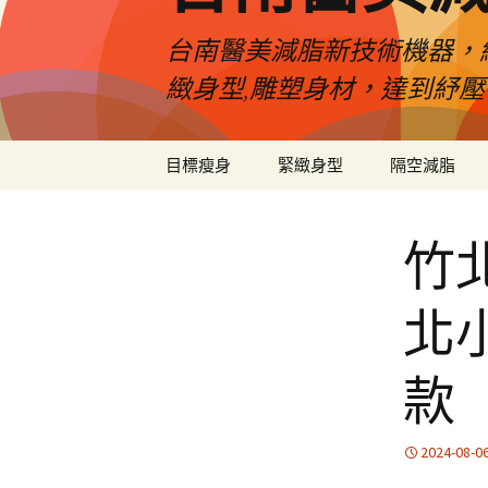
台南醫美減脂新技術機器，
緻身型,雕塑身材，達到紓
跳
目標瘦身
緊緻身型
隔空減脂
至
內
容
竹
北
款
2024-08-0