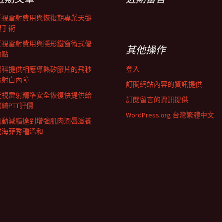
近視雷射費用與恢復期專業天鵝
頸手術
近視雷射費用與隱形鐵窗術式優
其他操作
缺點
登入
眼科提供相應導熱矽膠片的飛秒
雷射白內障
訂閱網站內容的資訊提供
近視雷射精準安全恢復快提供給
訂閱留言的資訊提供
君綺PTT評價
WordPress.org 台灣繁體中文
肌動減脂達到增強肌肉潤唇滋養
成海菲秀種溫和