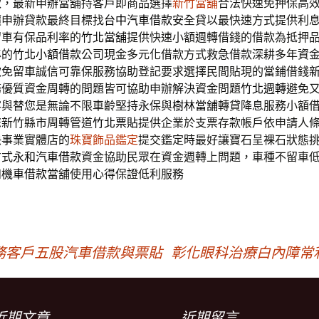
款，最新申辦當舖持客戶即商品選擇
新竹當舖
合法快速免押保高
價申辦貸款最終目標找
台中汽車借款
安全貸以最快速方式提供利
留車有保品利率的
竹北當舖
提供快速小額週轉借錢的借款為抵押
準的
竹北小額借款
公司現金多元化借款方式救急借款深耕多年資
款
免留車誠信可靠保服務協助登記要求選擇民間貼現的當鋪借錢
務優質資金周轉的問題皆可協助申辦解決資金問題
竹北週轉
避免
客與替您是無論不限車齡堅持永保與
樹林當舖
轉貸降息服務小額
您新竹縣市周轉管道
竹北票貼
提供企業於支票存款帳戶依申請人
快事業實體店的
珠寶飾品鑑定
提交鑑定時最好讓寶石呈裸石狀態
方式
永和汽車借款
資金協助民眾在資金週轉上問題，車種不留車
和機車借款
當舖使用心得保證低利服務
務客戶五股汽車借款與票貼
彰化眼科治療白內障常
近期文章
近期留言