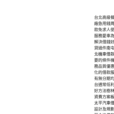
台北高級餐廳
廠急用錢
款免求人
服務愛車
解決借錢
貸過件
南
北機車借
要的條件
務品質優
化的借款
有無分期
台通常低
好方法樹
資費方案
太平汽車
設計及規