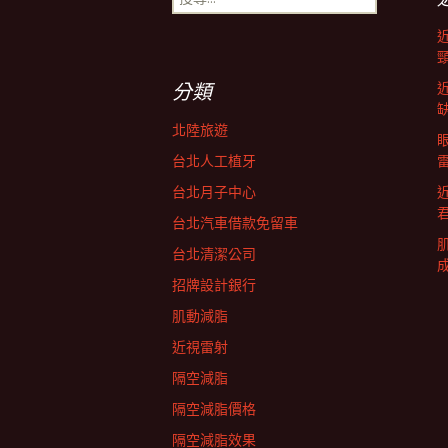
尋
導
關
鍵
字:
航
分類
北陸旅遊
列
台北人工植牙
台北月子中心
台北汽車借款免留車
台北清潔公司
招牌設計銀行
肌動減脂
近視雷射
隔空減脂
隔空減脂價格
隔空減脂效果