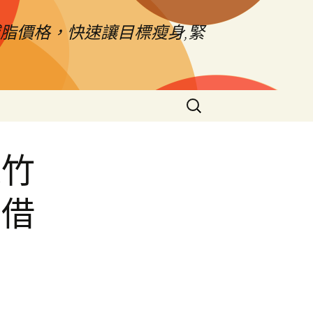
脂價格，快速讓目標瘦身,緊
搜
尋
關
鍵
家竹
字:
車借