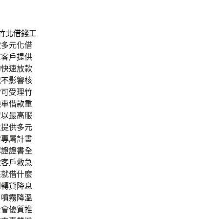
竹北借錢
工
款
多元化借
位客戶提供
的快速放款
況不影響核
皆可受理
竹
機車借款
重
資
以最高服
立提供多元
需專屬計畫
認證證書全
款客戶救急
來就借什麼
到轉貸降息
目
噴霧降溫
公會優質推