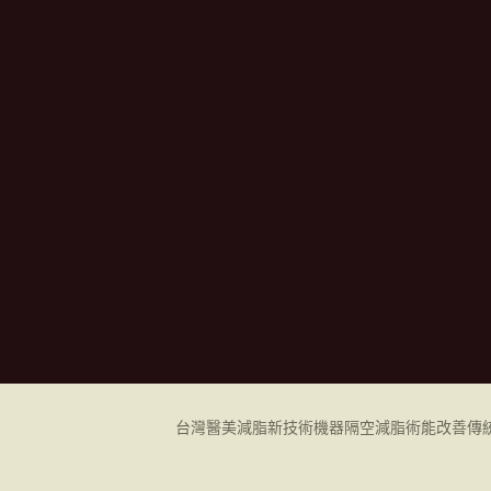
台灣醫美減脂新技術機器
隔空減脂
術能改善傳