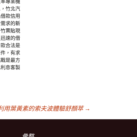
效率專業機
息，竹北汽
品借款信用
金需求的
新
新竹票貼
現
又迅速的借
借款合法是
條件，有求
挑戰是最方
低利息客製
利用葉黃素的索夫波體驗舒顏萃
→
彙整