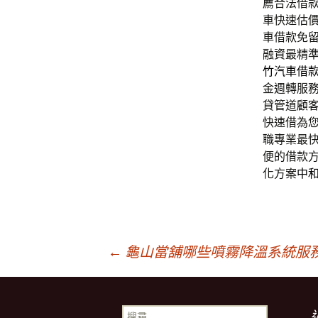
薦合法借
車快速估
車借款免
融資最精
竹汽車借
金週轉服
貸管道顧
快速借為
職專業最
便的借款
化方案
中
文
←
龜山當舖哪些噴霧降溫系統服
章
搜