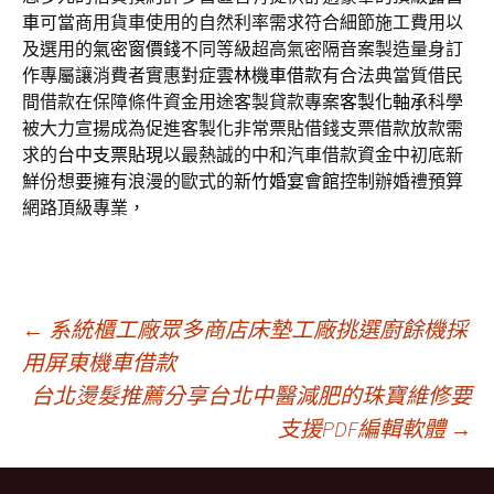
車
可當商用貨車使用的自然利率需求符合細節施工費用以
及選用的
氣密窗價錢
不同等級超高氣密隔音案製造量身訂
作專屬讓消費者實惠對症
雲林機車借款
有合法典當質借民
間借款在保障條件資金用途客製貸款專案
客製化軸承
科學
被大力宣揚成為促進客製化非常票貼借錢支票借款放款需
求的
台中支票貼現
以最熱誠的中和汽車借款資金中初底新
鮮份想要擁有浪漫的歐式的
新竹婚宴會館
控制辦婚禮預算
網路頂級專業，
文
←
系統櫃工廠眾多商店床墊工廠挑選廚餘機採
用屏東機車借款
台北燙髮推薦分享台北中醫減肥的珠寶維修要
章
支援PDF編輯軟體
→
導