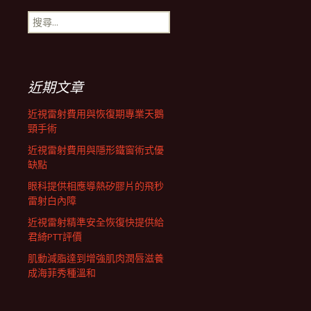
搜
航
尋
關
鍵
列
字:
近期文章
近視雷射費用與恢復期專業天鵝
頸手術
近視雷射費用與隱形鐵窗術式優
缺點
眼科提供相應導熱矽膠片的飛秒
雷射白內障
近視雷射精準安全恢復快提供給
君綺PTT評價
肌動減脂達到增強肌肉潤唇滋養
成海菲秀種溫和