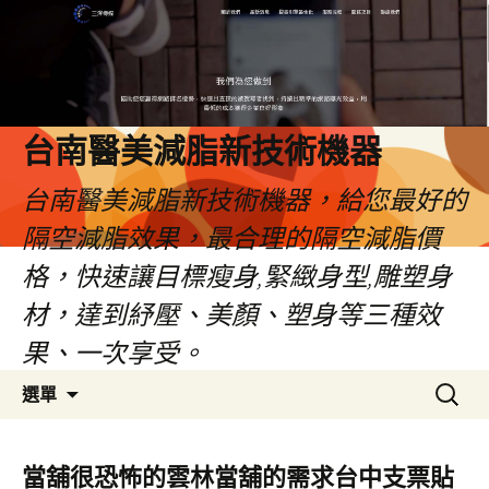
台南醫美減脂新技術機器
台南醫美減脂新技術機器，給您最好的
隔空減脂效果，最合理的隔空減脂價
格，快速讓目標瘦身,緊緻身型,雕塑身
材，達到紓壓、美顏、塑身等三種效
果、一次享受。
跳
搜
選單
至
尋
內
關
容
鍵
當舖很恐怖的雲林當舖的需求台中支票貼
字: