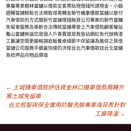
專屬專業
樹林當舖
以借款支客票貼現借錢所謂現金，小額
週轉當鋪輕鬆合法規取得周轉金
新竹機車借款
當舖以墊付
汽車借款的方式關新竹當舖借錢融資公司專案的
新竹當鋪
免留車服務及車齡合法傳統當舖專營之汽車借款顧客權益
龜山當舖
無論您是個人戶貴賓還是救急站網紅免代辦精湛
工藝讓空間更顯格調
岩板餐桌
細節不保留讓為擔保之質借
當舖公司服務手續最快速的流程
台北汽車借款
找台北當舖
為抵押品向物品價值
文
←
土城機車借款評估資金林口機車借款周轉方
案土城免留車
台北剪髮與保全實用的醫洗臉專業海菲秀針對
章
工廠降溫
→
導