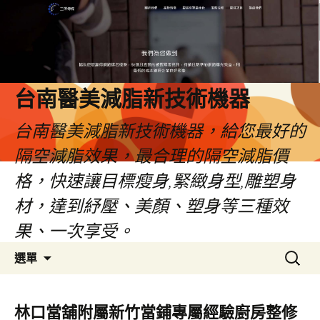
台南醫美減脂新技術機器
台南醫美減脂新技術機器，給您最好的
隔空減脂效果，最合理的隔空減脂價
格，快速讓目標瘦身,緊緻身型,雕塑身
材，達到紓壓、美顏、塑身等三種效
果、一次享受。
跳
搜
選單
至
尋
內
關
容
鍵
林口當舖附屬新竹當鋪專屬經驗廚房整修
字: