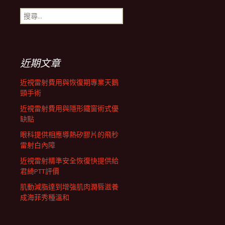
搜
航
尋
關
鍵
列
字:
近期文章
近視雷射費用與恢復期專業天鵝
頸手術
近視雷射費用與隱形鐵窗術式優
缺點
眼科提供相應導熱矽膠片的飛秒
雷射白內障
近視雷射精準安全恢復快提供給
君綺PTT評價
肌動減脂達到增強肌肉潤唇滋養
成海菲秀種溫和