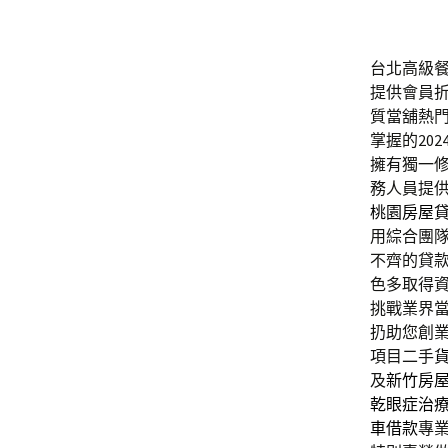
台北高級餐廳
提供會員
質當舖熱
掌握的20
擁有獨一
務人員提
桃園房屋
用綜合團
不齊的貸
色多取得
挑戰業界
扔助您創
項目二手
及
新竹房
乾眼症治
車借款
專