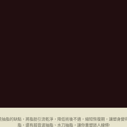
統抽脂的缺點，將脂肪引流乾淨，降低術後不適，縮短恢復期，讓塑身變得
脂，還有超音波抽脂、水刀抽脂，讓你重塑迷人線條!