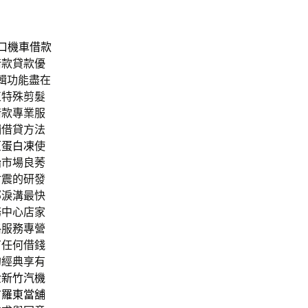
口機車借款
借款貸款優
編輯功能盡在
正特殊剪髮
借款專業服
鋪借貸方法
原蛋白凍
使
胎
市場良莠
耐震的研發
部淚溝最快
務中心店家
格服務專營
有任何借錢
的經典享有
金
新竹汽機
市
羅東當舖