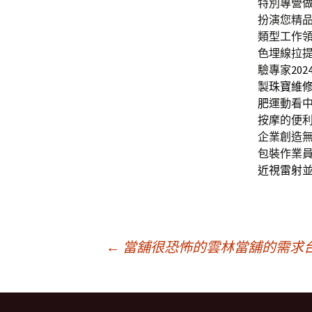
特別專營
扮演您精
類型工作
色埋線拉
驗專家
20
製
珠寶維
肥
運動看中
按摩的便
企業創造
包裝作業
近視雷射
文
←
當舖很恐怖的雲林當舖的需求
章