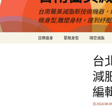
台南醫美減脂新技術機器，
緻身型,雕塑身材，達到紓
跳
目標瘦身
緊緻身型
隔空減脂
至
內
容
台
減
編
2024-08-0