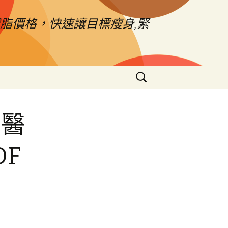
脂價格，快速讓目標瘦身,緊
搜
尋
關
鍵
中醫
字:
F