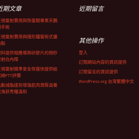
近期文章
近期留言
近視雷射費用與恢復期專業天鵝
頸手術
近視雷射費用與隱形鐵窗術式優
其他操作
缺點
登入
眼科提供相應導熱矽膠片的飛秒
雷射白內障
訂閱網站內容的資訊提供
近視雷射精準安全恢復快提供給
訂閱留言的資訊提供
君綺PTT評價
WordPress.org 台灣繁體中文
肌動減脂達到增強肌肉潤唇滋養
成海菲秀種溫和