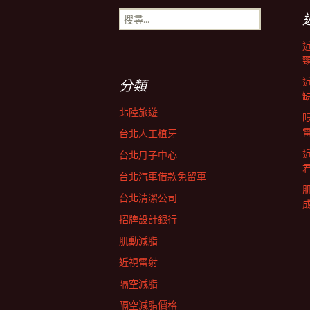
搜
導
尋
關
鍵
航
字:
分類
列
北陸旅遊
台北人工植牙
台北月子中心
台北汽車借款免留車
台北清潔公司
招牌設計銀行
肌動減脂
近視雷射
隔空減脂
隔空減脂價格