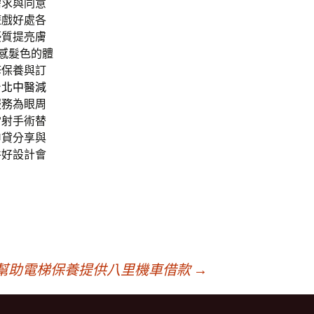
需求與同意
遊戲好處各
優質提亮膚
感髮色的體
修保養與訂
台北中醫減
服務為眼周
雷射手術替
申貸分享與
件好設計會
幫助電梯保養提供八里機車借款
→