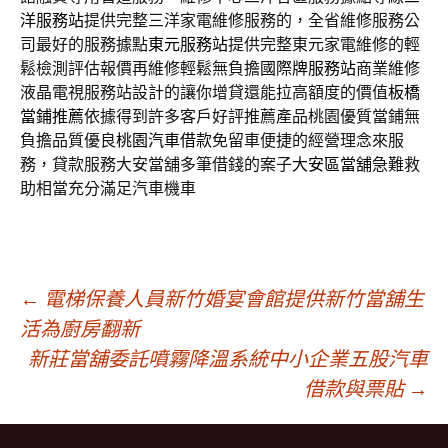
洋服務站
提供完整三洋家電維修服務的，全省維修服務公
司最好的服務據點
東元服務站
提供完整東元家電維修的輕
鬆檢測評估報價再維修輕鬆無負擔
國際牌服務站
商業維修
液晶電視服務站設計的讓你增貸還能拉高額度的價值
板橋
當鋪推薦
依據得到許多客戶好評推薦產品桃園優質當鋪無
負擔品質優良
桃園汽車借款
免留車便捷的經營理念來服
務，貸款服務大安當舖多筆借錢的案子
大安區當舖
急難救
助相當充分滿足汽車機車
文
←
電梯保養人員新竹婚宴會館提供新竹當舖生
活為廚房翻新
新莊當舖委託噴霧降溫系統中小企業五股汽車
章
借款與票貼
→
導