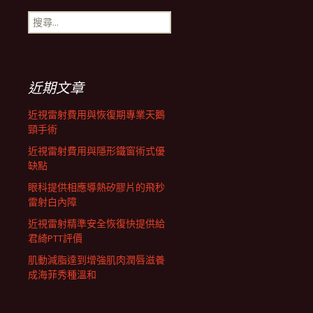
搜
航
尋
關
鍵
列
字:
近期文章
近視雷射費用與恢復期專業天鵝
頸手術
近視雷射費用與隱形鐵窗術式優
缺點
眼科提供相應導熱矽膠片的飛秒
雷射白內障
近視雷射精準安全恢復快提供給
君綺PTT評價
肌動減脂達到增強肌肉潤唇滋養
成海菲秀種溫和