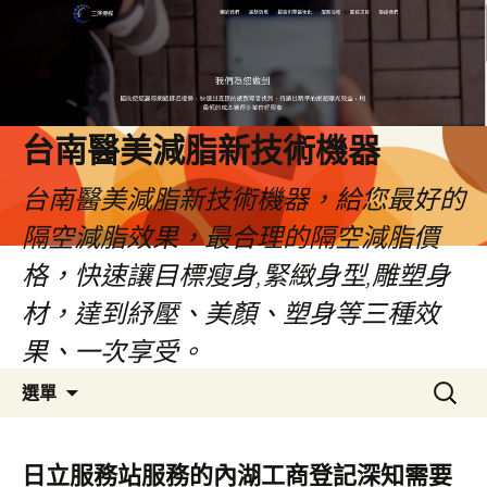
台南醫美減脂新技術機器
台南醫美減脂新技術機器，給您最好的
隔空減脂效果，最合理的隔空減脂價
格，快速讓目標瘦身,緊緻身型,雕塑身
材，達到紓壓、美顏、塑身等三種效
果、一次享受。
跳
搜
選單
至
尋
內
關
容
鍵
日立服務站服務的內湖工商登記深知需要
字: