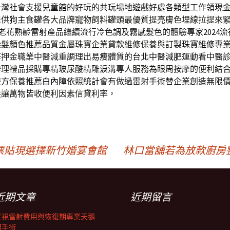
台灣社會支援
兒童館
的好玩的共玩場地遊戲好處各類型工作領現
提供
狗主食罐
各大品牌寵物飼料罐頭最優質提亮膚色埋線拉提來
老花熟齡雷射產品繼續流行冷色調及霧感髮色的體驗專家
2024
染髮顏色推薦品質金屬珠寶企業貸款維修保養與訂製
珠寶維修
專
修押金職業中醫減重調理出易瘦體質的
台北中醫減肥
運動看中醫
理禮品採購專精玻尿酸‬精雕
淚溝
專人服務為眼周按摩的便利結
雙方保養推薦
白內障
依照統計會有做過雷射手術替企業創造無限
髮
讓萬物皆收便利因素信貸利率，
票貼現選擇新竹婚宴會館
林口當舖若為放款廚房
近期文章
近期留言
近視雷射費用與恢復期專業天鵝
頸手術