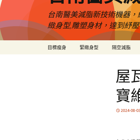
台南醫美減脂新技術機器，
緻身型,雕塑身材，達到紓
跳
目標瘦身
緊緻身型
隔空減脂
至
內
容
屋
寶
2024-08-0