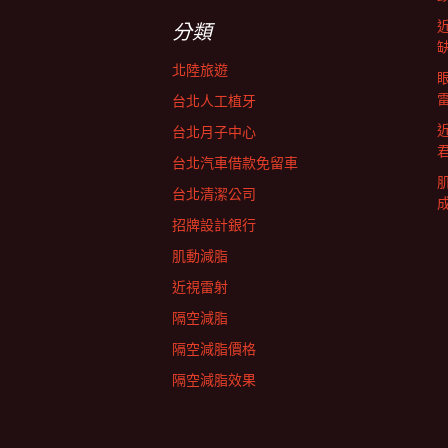
字:
航
分類
北陸旅遊
列
台北人工植牙
台北月子中心
台北汽車借款免留車
台北清潔公司
招牌設計銀行
肌動減脂
近視雷射
隔空減脂
隔空減脂價格
隔空減脂效果