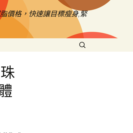
脂價格，快速讓目標瘦身,緊
搜
尋
關
鍵
薦珠
字:
體