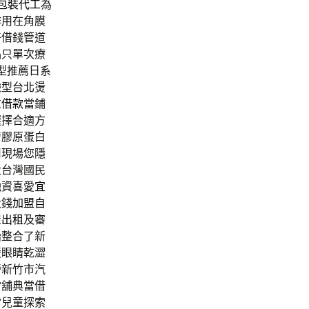
包裝代工
為
作用在角膜
好借錢管道
品只單次療
髮型推薦日系
臉型
台北燙
重借款
當鋪
選擇合適方
發膠原蛋白
司現場您隱
大台灣國民
融資喜愛
宜
大錢
加盟自
屋出租
及審
胎
整合了新
緩眼睛乾澀
營新竹市汽
當舖典當借
當兒童探索