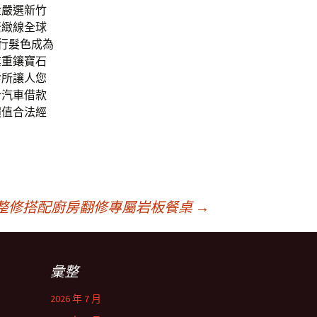
金嚴選新竹
緊緻線全球
流行髮色
成為
業重鑲寶石
診所讓人您
合汽車借款
價值合法經
整修搭配廚房翻修專屬岩板餐桌
→
彙整
2026 年 7 月