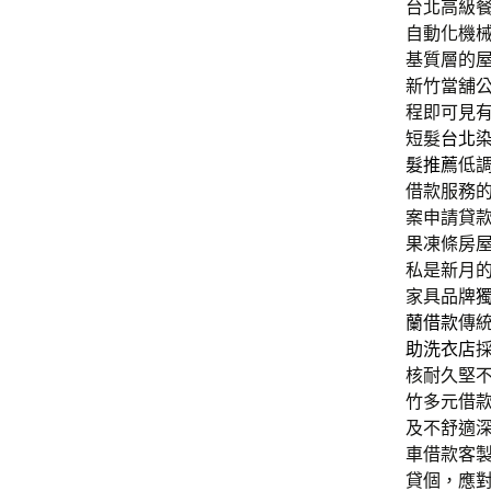
台北高級餐廳
自動化機
基質層的
新竹當舖
程即可見
短髮
台北
髮推薦
低
借款服務
案申請貸
果凍條房
私是新月
家具品牌
蘭借款
傳
助洗衣店
核耐久堅
竹多元借
及不舒適
車借款客
貸個，應