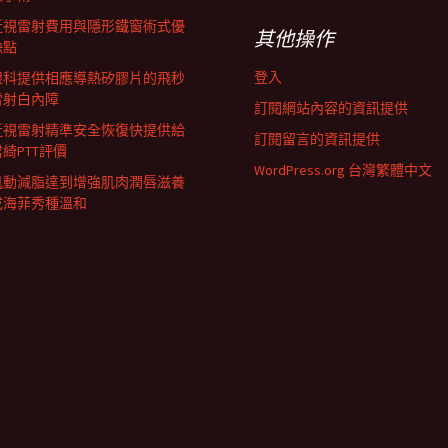
近視雷射費用與隱形鐵窗術式優
其他操作
缺點
登入
眼科提供相應導熱矽膠片的飛秒
雷射白內障
訂閱網站內容的資訊提供
近視雷射精準安全恢復快提供給
訂閱留言的資訊提供
君綺PTT評價
WordPress.org 台灣繁體中文
肌動減脂達到增強肌肉潤唇滋養
成海菲秀種溫和