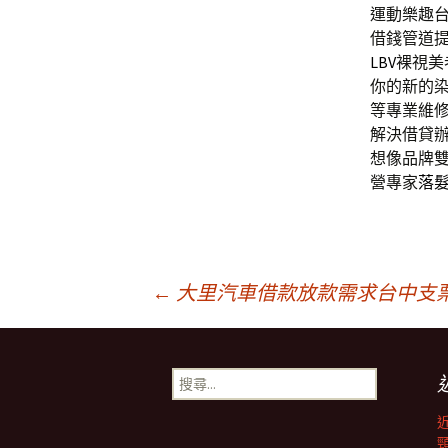
運動樂趣
借錢管道
LBV
裸視美
你的新的
等專業維
解決借貸辦
想像品牌
營專家
落
文
←
大里汽車借款放款需求台中支
章
搜
尋
導
關
鍵