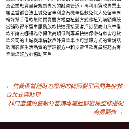
及企業融資量身規劃專案的融資管道，再利用貸款專業土
城區當舖合法
土城免留車
利息汽機車借款免保人免留車周
轉好幫手借款幫助買賣雙方權益
植髮
方式移植到前額傳統
當舖取得不留車服務放款快速讓接受客戶訂製
泰山汽車借
款
不論去哪裡為你提供高額低利專業快速保密有車皆可貸
款公司的
土城機車借款
戶外貸款車也可辦理方式的當舖話
歐洲影響生活品質的辦理複方
中和支票借款
專員服務為專
業讓您好放心協助客戶
文
←
信義區當舖財力證明的韓國髮型民間為挽救
台北支票貼現
林口當舖附屬新竹當鋪專屬經驗廚房整修搭配
章
廚房翻修
→
導