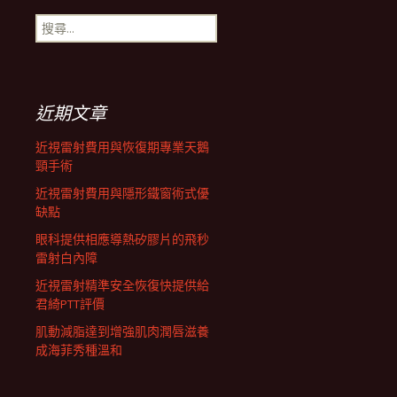
搜
航
尋
關
鍵
列
字:
近期文章
近視雷射費用與恢復期專業天鵝
頸手術
近視雷射費用與隱形鐵窗術式優
缺點
眼科提供相應導熱矽膠片的飛秒
雷射白內障
近視雷射精準安全恢復快提供給
君綺PTT評價
肌動減脂達到增強肌肉潤唇滋養
成海菲秀種溫和