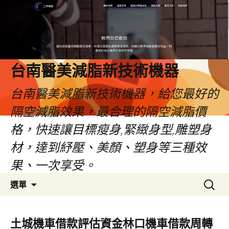
台南醫美減脂新技術機器
台南醫美減脂新技術機器，給您最好的
隔空減脂效果，最合理的隔空減脂價
格，快速讓目標瘦身,緊緻身型,雕塑身
材，達到紓壓、美顏、塑身等三種效
果、一次享受。
跳
搜
選單
至
尋
內
關
容
鍵
土城機車借款評估資金林口機車借款周轉
字: