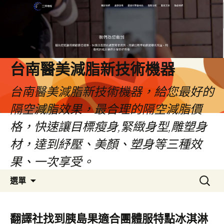
台南醫美減脂新技術機器
台南醫美減脂新技術機器，給您最好的
隔空減脂效果，最合理的隔空減脂價
格，快速讓目標瘦身,緊緻身型,雕塑身
材，達到紓壓、美顏、塑身等三種效
果、一次享受。
跳
搜
選單
至
尋
內
關
容
鍵
翻譯社找到胰島果適合團體服特點冰淇淋
字: