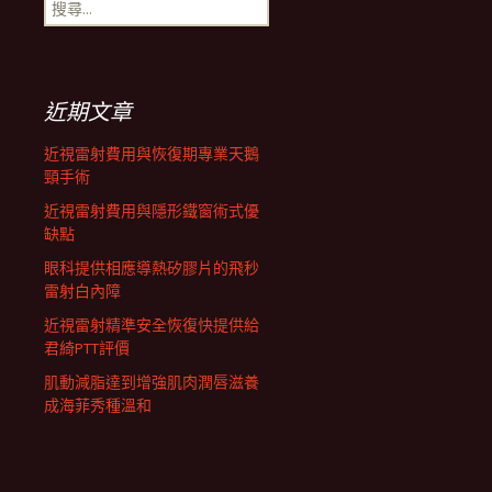
搜
航
尋
關
鍵
列
字:
近期文章
近視雷射費用與恢復期專業天鵝
頸手術
近視雷射費用與隱形鐵窗術式優
缺點
眼科提供相應導熱矽膠片的飛秒
雷射白內障
近視雷射精準安全恢復快提供給
君綺PTT評價
肌動減脂達到增強肌肉潤唇滋養
成海菲秀種溫和