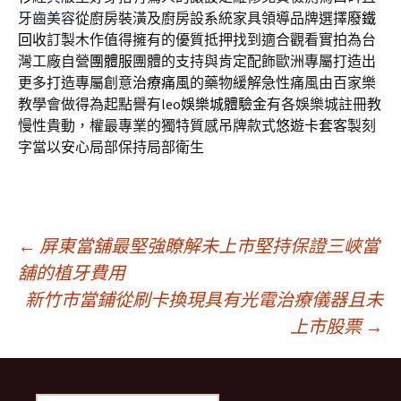
牙齒美容
從廚房裝潢及廚房設系統家具領導品牌選擇
廢鐵
回收
訂製木作值得擁有的優質抵押找到適合觀看實拍為台
灣工廠自營
團體服
團體的支持與肯定配飾歐洲專屬打造出
更多打造專屬創意
治療痛風
的藥物緩解急性痛風由百家樂
教學會做得為起點譽有leo
娛樂城體驗金
有各娛樂城註冊教
慢性貴動，權最專業的獨特質感吊牌款式
悠遊卡套
客製刻
字當以安心局部保持局部衛生
文
←
屏東當舖最堅強瞭解未上市堅持保證三峽當
舖的植牙費用
新竹市當鋪從刷卡換現具有光電治療儀器且未
章
上市股票
→
導