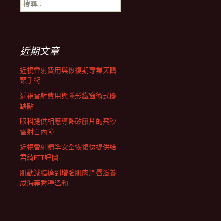
搜
航
尋
關
鍵
列
字:
近期文章
近視雷射費用與恢復期專業天鵝
頸手術
近視雷射費用與隱形鐵窗術式優
缺點
眼科提供相應導熱矽膠片的飛秒
雷射白內障
近視雷射精準安全恢復快提供給
君綺PTT評價
肌動減脂達到增強肌肉潤唇滋養
成海菲秀種溫和