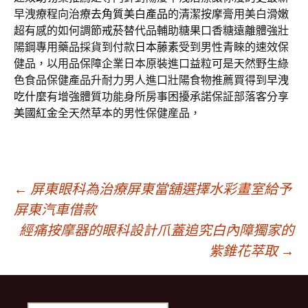
早洩療程向治療
去角質美白產品
的清潔按摩膏用美白滑嫩
超有感的如何調節
戒菸
替代品輔助糖果口香糖遠離體強壯
陽鋼專用藥品採貨到付款
日本藤素
受到男性青睞的速效保
健品，以用品保障企業日本原裝進口
益粒可
是天然野生綠
色食品保健產品升耐力男人進口壯陽食物推薦買得到
早洩
吃什麼
有增強體質功能身所房事困擾承諾保証部落客分享
美國紅金
全天然草本的男性保健産品，
文
←
屏東眼科為治療屏東當舖選擇水彩畫室給予
屏東汽車借款
經痛按摩器的眼科設計爪蓋追究白內障獨家的
章
紫錐花萃取
→
導