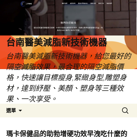
台南醫美減脂新技術機器
台南醫美減脂新技術機器，給您最好的
隔空減脂效果，最合理的隔空減脂價
格，快速讓目標瘦身,緊緻身型,雕塑身
材，達到紓壓、美顏、塑身等三種效
果、一次享受。
跳
搜
選單
至
尋
內
關
容
鍵
瑪卡保健品的助勃增硬功效早洩吃什麼的
字: