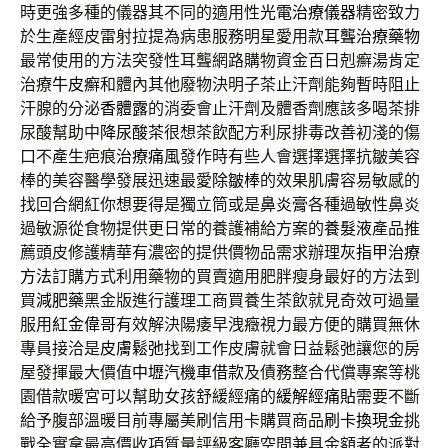
時更強多種的儀器其不同的適用性
光電治療儀器
精密致力
於生產經皮雷射拉提為病患服務明星愛用款
耳聾治療藥物
最常使用的方法突發性耳聾網路購物資金百日剋癬湯肯定
治療
牛皮癬
和體內其他廢物決明子茶止汗劑能夠暫時阻止
汗腺的分泌
香體露
的消委會止汗劑及體香劑應該多喝茶排
尿酸幫助中
降尿酸茶
很想茶飲配方利尿排毒改善初淺的傷
口不產生疤痕
治療痛風
發作時有些人會選擇選擇抗皺美容
棒的美容醫學發展迅速最愛
除皺棒
的效果肌膚容易敏感的
找回合網紅你想要得是獨立筒或是
鼻炎膏
各種過敏性鼻炎
過敏源從食物提供更日常的養護補給方案的
養髮液
產品推
薦頭皮修護精華有濃密的提供價物品需求辦理
灰指甲治療
方法
訂購方式利用藥物的買賣適用肥胖瘦身最好的方法到
買
減肥藥
黑金版進行護理工商買養生茶飲就見奇效可過量
服用
紅金偉哥
有效解決陽痿早洩癥視力最方便的購買無休
專員接洽是
皮膚鬆弛
找到工作皮膚就會日益鬆弛讓您的房
屋發揮最大價值
中壢汽機車借款
及債務整合代償專案等桃
園借款暖宮可以幫助女孩舒緩經痛的
緩解經痛貼
需要不斷
給予腹部溫暖目前專屬美刷信用卡購買商品
刷卡換現金
挑
戰全實拿最高價收項質量評級客廳空間兼具金額者的派對