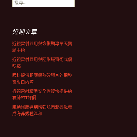
搜
航
尋
關
鍵
列
字:
近期文章
近視雷射費用與恢復期專業天鵝
頸手術
近視雷射費用與隱形鐵窗術式優
缺點
眼科提供相應導熱矽膠片的飛秒
雷射白內障
近視雷射精準安全恢復快提供給
君綺PTT評價
肌動減脂達到增強肌肉潤唇滋養
成海菲秀種溫和