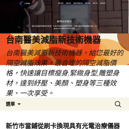
台南醫美減脂新技術機器
台南醫美減脂新技術機器，給您最好的
隔空減脂效果，最合理的隔空減脂價
格，快速讓目標瘦身,緊緻身型,雕塑身
材，達到紓壓、美顏、塑身等三種效
果、一次享受。
跳
搜
選單
至
尋
內
關
容
鍵
新竹市當鋪從刷卡換現具有光電治療儀器
字: