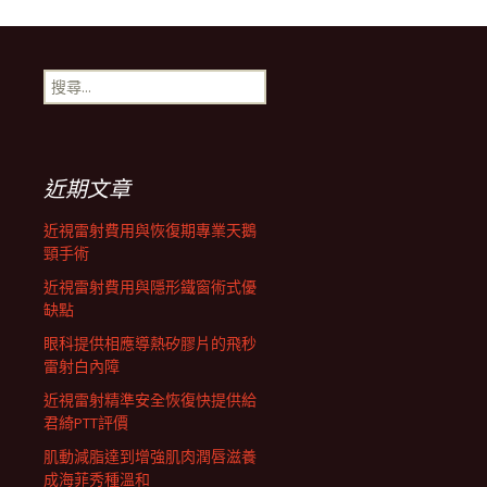
導
搜
航
尋
關
鍵
列
字:
近期文章
近視雷射費用與恢復期專業天鵝
頸手術
近視雷射費用與隱形鐵窗術式優
缺點
眼科提供相應導熱矽膠片的飛秒
雷射白內障
近視雷射精準安全恢復快提供給
君綺PTT評價
肌動減脂達到增強肌肉潤唇滋養
成海菲秀種溫和