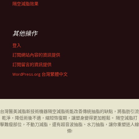
隔空減脂效果
其他操作
登入
訂閱網站內容的資訊提供
訂閱留言的資訊提供
WordPress.org 台灣繁體中文
台灣醫美減脂新技術機器
隔空減脂
術能改善傳統抽脂的缺點，將脂肪引流
乾淨，降低術後不適，縮短恢復期，讓塑身變得更加輕鬆。 隔空減脂打
擊難瘦部位，不動刀減脂，還有超音波抽脂、水刀抽脂，讓你重塑迷人線
條!