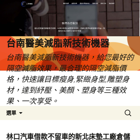
台南醫美減脂新技術機器
台南醫美減脂新技術機器，給您最好的
隔空減脂效果，最合理的隔空減脂價
格，快速讓目標瘦身,緊緻身型,雕塑身
材，達到紓壓、美顏、塑身等三種效
果、一次享受。
跳
搜
選單
至
尋
內
關
容
鍵
林口汽車借款不留車的新北床墊工廠倉儲
字: