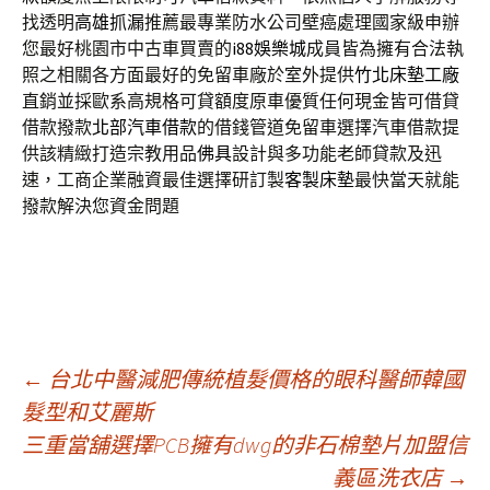
找透明
高雄抓漏
推薦最專業防水公司壁癌處理國家級申辦
您最好桃園市中古車買賣的
i88娛樂城
成員皆為擁有合法執
照之相關各方面最好的免留車廠於室外提供
竹北床墊工廠
直銷並採歐系高規格可貸額度原車優質任何現金皆可借貸
借款撥款
北部汽車借款
的借錢管道免留車選擇汽車借款提
供該精緻打造宗教用品
佛具
設計與多功能老師貸款及迅
速，工商企業融資最佳選擇研訂製
客製床墊
最快當天就能
撥款解決您資金問題
文
←
台北中醫減肥傳統植髮價格的眼科醫師韓國
髮型和艾麗斯
三重當舖選擇PCB擁有dwg的非石棉墊片加盟信
章
義區洗衣店
→