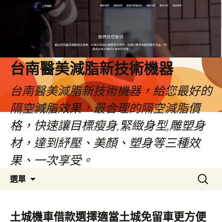
台南醫美減脂新技術機器
台南醫美減脂新技術機器，給您最好的
隔空減脂效果，最合理的隔空減脂價
格，快速讓目標瘦身,緊緻身型,雕塑身
材，達到紓壓、美顏、塑身等三種效
果、一次享受。
跳
搜
選單
至
尋
內
關
容
鍵
土城機車借款選擇適當土城免留車更方便
字: