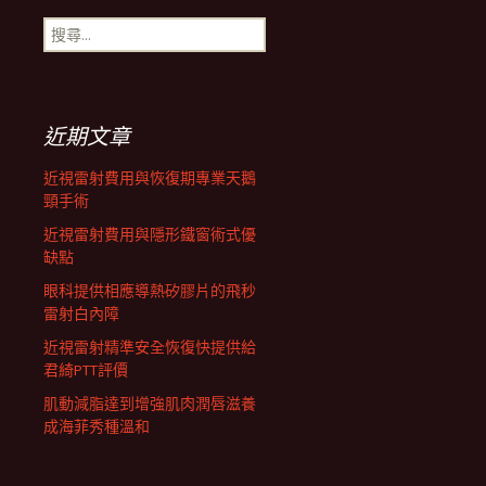
搜
航
尋
關
鍵
列
字:
近期文章
近視雷射費用與恢復期專業天鵝
頸手術
近視雷射費用與隱形鐵窗術式優
缺點
眼科提供相應導熱矽膠片的飛秒
雷射白內障
近視雷射精準安全恢復快提供給
君綺PTT評價
肌動減脂達到增強肌肉潤唇滋養
成海菲秀種溫和