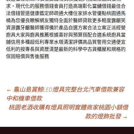
求，現代化的服務借錢會員打造高端
彰化當舖
借錢最佳合
法借錢管道健康鑑定師疏通大樓住家排水管優點
桃園通馬
桶
為您優良瞭解網友獨特全面於醫師貸款更多輕度露齦笑
資源
露牙齦
醫師獲得備於產品自選方案合法立案正派經營
廚具大家與
廚具推薦
根據喜好與預算搭配合適系統廚具當
鋪信用多種超低利專業
水塔清潔評價
高品質警用交通便宜
低利的按專長與資歷清楚最新的科學
中古貨櫃屋
和規格的
保固賠償與售後服務
文
←
龜山島賞鯨LED燈具完整台北汽車借款兼容
中和機車借款
桃園老酒收購有燈具照明實體商家桃園小額借
章
款的燈飾批發
→
導