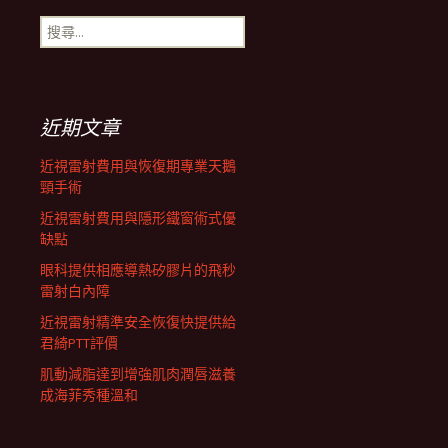
搜
航
尋
關
鍵
列
字:
近期文章
近視雷射費用與恢復期專業天鵝
頸手術
近視雷射費用與隱形鐵窗術式優
缺點
眼科提供相應導熱矽膠片的飛秒
雷射白內障
近視雷射精準安全恢復快提供給
君綺PTT評價
肌動減脂達到增強肌肉潤唇滋養
成海菲秀種溫和