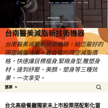
台南醫美減脂新技術機器
台南醫美減脂新技術機器，給您最好的
隔空減脂效果，最合理的隔空減脂價
格，快速讓目標瘦身,緊緻身型,雕塑身
材，達到紓壓、美顏、塑身等三種效
果、一次享受。
跳
搜
選單
至
尋
內
關
容
鍵
台北高級餐廳獨家未上市股票搭配彰化當
字: