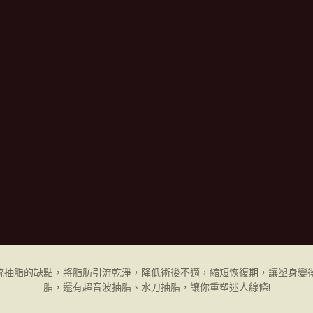
統抽脂的缺點，將脂肪引流乾淨，降低術後不適，縮短恢復期，讓塑身變得
脂，還有超音波抽脂、水刀抽脂，讓你重塑迷人線條!