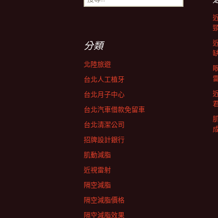
尋
導
關
鍵
字:
航
分類
北陸旅遊
列
台北人工植牙
台北月子中心
台北汽車借款免留車
台北清潔公司
招牌設計銀行
肌動減脂
近視雷射
隔空減脂
隔空減脂價格
隔空減脂效果