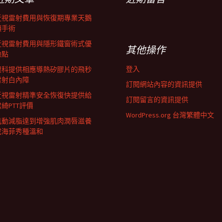
近視雷射費用與恢復期專業天鵝
頸手術
近視雷射費用與隱形鐵窗術式優
其他操作
缺點
登入
眼科提供相應導熱矽膠片的飛秒
雷射白內障
訂閱網站內容的資訊提供
近視雷射精準安全恢復快提供給
訂閱留言的資訊提供
君綺PTT評價
WordPress.org 台灣繁體中文
肌動減脂達到增強肌肉潤唇滋養
成海菲秀種溫和