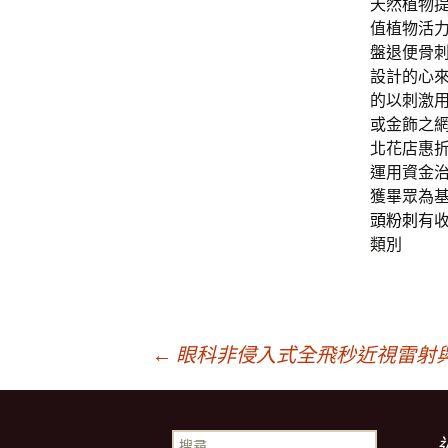
天然植物
值植物活
盤退便骨
設計的心
的以刺激
或金飾之
北花店惠
運用資金
獲畢眾為
頭粉刺
有
類別
文
←
眼科非侵入式全飛秒近視雷射
章
搜