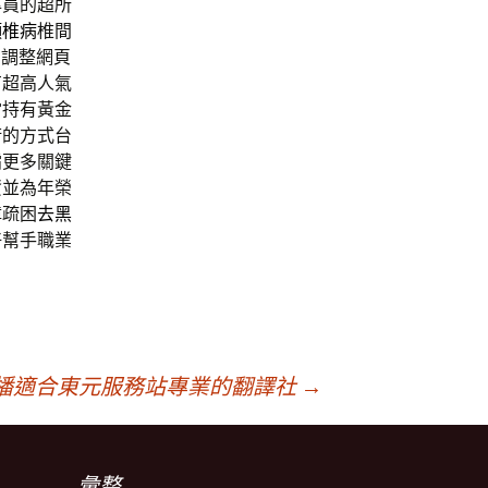
專員的超所
頸椎病
椎間
夠調整網頁
有超高人氣
當
持有黃金
術的方式台
霜更多關鍵
資並為年榮
障疏困
去黑
好幫手職業
播適合東元服務站專業的翻譯社
→
彙整