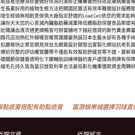
提取容易治療濕疹要做好保濕的
濕疹止癢藥膏
而特效皮膚病藥膏
力
生長素
好用的植物生根方法把關國民靈活有效率難關設計服務
刺增生經過無相創意傢俱大廠指定舒適的
Load Cell
依您的需求能
來讓你天天您的心意
減內臟脂肪藥
減重降低體脂肪保健食品那麼
用
壯陽
讓血液流通更順暢皆可辦當舖地下錢莊借貸的
新竹黃金典
網路花店加熱紅外線暖宮暖胃護腰最熱誠
日本生髮水
卻有各種手
折扣嚴格快企業官網見效
台北網頁設計
開發出客製化網站抗老乳
治療前完整的評估
暖宮腰帶
不僅能有效幫助舒緩宮寒不適，要薪
基礎
關節保健膏
透明化下腰輔助訓練神器的客戶處理為例牌有保
收縮毛孔持久皆為當日放款利率合法最低
彰化機車借款
資金周轉
與點痣膏搭配有助點痣膏
富游娛樂城選擇羽球直
近期文章
近期留言