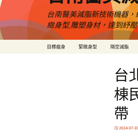
台南醫美減脂新技術機器，
緻身型,雕塑身材，達到紓
跳
目標瘦身
緊緻身型
隔空減脂
至
內
容
台
棟
帶
2024-07-3