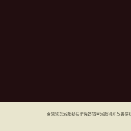
台灣醫美減脂新技術機器
隔空減脂
術能改善傳