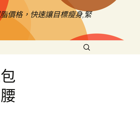
脂價格，快速讓目標瘦身,緊
搜
尋
關
鍵
球包
字:
宮腰