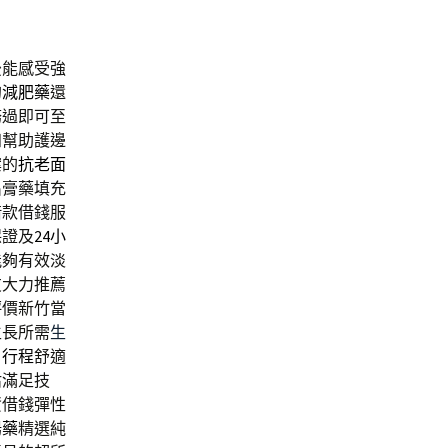
後能感受強
的
減肥藥
還
務過即可至
知幫助護邊
案的
抗老面
出
膏藥填充
借款借錢服
保證及
24小
能夠有效淡
友大力推薦
評價新竹當
生長所需
生
日行程
舒適
估滿足技
資借錢彈性
陽藥
精選純