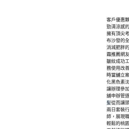
客戶優惠
勁清涼感
擁有頂尖
布沙發的
消減肥胖
霜推薦
網
皺紋成功
務使用改
時當舖
立
化黑色素
讓辦理參
舖申辦管
髪
從而讓
兩日套裝
師，展現
輕鬆的桃