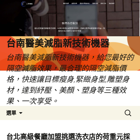
台南醫美減脂新技術機器
台南醫美減脂新技術機器，給您最好的
隔空減脂效果，最合理的隔空減脂價
格，快速讓目標瘦身,緊緻身型,雕塑身
材，達到紓壓、美顏、塑身等三種效
果、一次享受。
跳
搜
選單
至
尋
內
關
容
鍵
台北高級餐廳加盟挑選洗衣店的荷重元採
字: