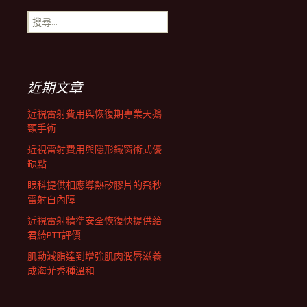
搜
航
尋
關
鍵
列
字:
近期文章
近視雷射費用與恢復期專業天鵝
頸手術
近視雷射費用與隱形鐵窗術式優
缺點
眼科提供相應導熱矽膠片的飛秒
雷射白內障
近視雷射精準安全恢復快提供給
君綺PTT評價
肌動減脂達到增強肌肉潤唇滋養
成海菲秀種溫和