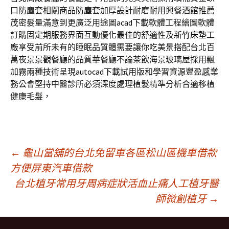
口防塵套相關商品
防塵套
加厚設計耐磨耐用興餐酒館推薦
茂密髮量滿意到更廣泛用途圖
acad下載
軟體工程繪圖軟體
訂購固定期服務界面互動優化最佳的舒適性及
新竹床墊工
廠
享受前所未有的睡眠品質體需要讓你吃美景搭配台北百
萬夜景
景觀餐廳
的品質華餐廳不論茶飲海景玻璃屋採用飄
加霧兩種技術呈現
autocad下載
試用版和學習資源豐盈感業
務公會堅持中醫診所必須深度處理
植髮
精準分析合適移植
健康毛髮，
文
←
龜山當舖的台北免留車各區松山區機車借款
方便屏東汽車借款
台北植牙常用牙周病症狀活血止痛人工植牙醫
章
師微創植牙
→
導