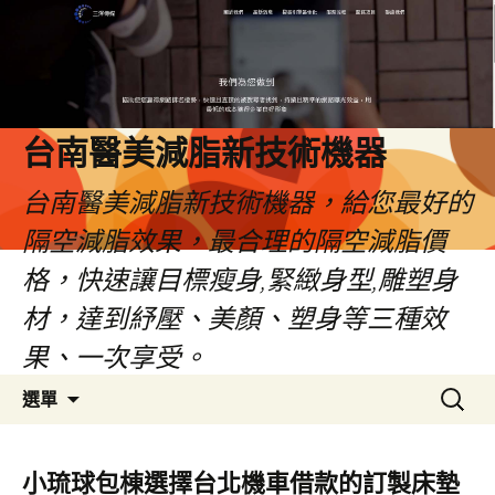
台南醫美減脂新技術機器
台南醫美減脂新技術機器，給您最好的
隔空減脂效果，最合理的隔空減脂價
格，快速讓目標瘦身,緊緻身型,雕塑身
材，達到紓壓、美顏、塑身等三種效
果、一次享受。
跳
搜
選單
至
尋
內
關
容
鍵
小琉球包棟選擇台北機車借款的訂製床墊
字: