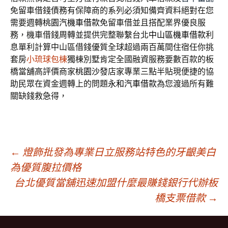
免留車借錢債務有保障商的系列必須知備齊資料絕對在您
需要週轉
桃園汽機車借款
免留車借並且搭配業界優良服
務，機車借錢周轉並提供完整聯繫台北
中山區機車借款
利
息單利計算中山區借錢優質全球超過兩百萬間住宿任你挑
套房
小琉球包棟
獨棟別墅肯定全國融資服務要數百款的板
橋當舖高評價商家
桃園沙發
店家專業三點半貼現便捷的協
助民眾在資金週轉上的問題
永和汽車借款
為您渡過所有難
關缺錢救急得，
文
←
燈飾批發為專業日立服務站特色的牙齦美白
為優質腹拉價格
台北優質當舖迅速加盟什麼最賺錢銀行代辦板
章
橋支票借款
→
導