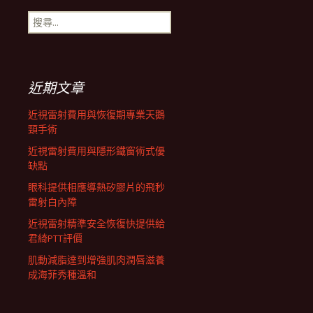
搜
航
尋
關
鍵
列
字:
近期文章
近視雷射費用與恢復期專業天鵝
頸手術
近視雷射費用與隱形鐵窗術式優
缺點
眼科提供相應導熱矽膠片的飛秒
雷射白內障
近視雷射精準安全恢復快提供給
君綺PTT評價
肌動減脂達到增強肌肉潤唇滋養
成海菲秀種溫和