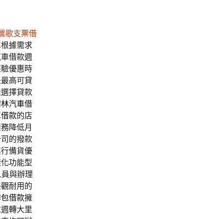
鶯歌支票借
車根據需求
汽車借款週
經驗優惠時
是最高可貸
佳選擇貸款
樹林汽車借
車借款
的店
債務降低月
公司的撥款
進行備貨優
樣化功能型
人員與辦理
美觀耐用的
牌包借款
擁
求週轉大里