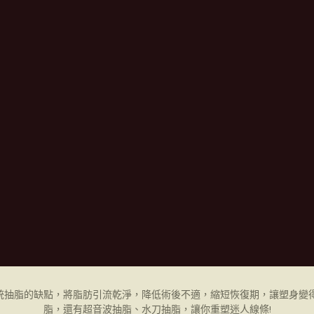
統抽脂的缺點，將脂肪引流乾淨，降低術後不適，縮短恢復期，讓塑身變得
脂，還有超音波抽脂、水刀抽脂，讓你重塑迷人線條!