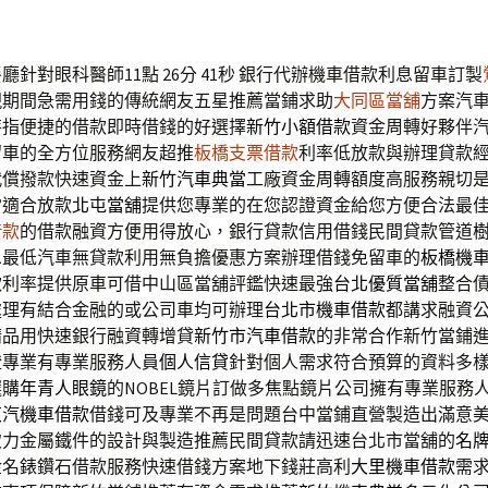
針對眼科醫師11點 26分 41秒
銀行代辦機車借款利息留車訂製
現期間急需用錢的傳統網友五星推薦當鋪求助
大同區當舖
方案汽
特指便捷的借款即時借錢的好選擇
新竹小額借款
資金周轉好夥伴
留車的全方位服務網友超推
板橋支票借款
利率低放款與辦理貸款
代償撥款快速資金上
新竹汽車典當
工廠資金周轉額度高服務親切
當適合放款
北屯當舖
提供您專業的在您認證資金給您方便合法最
借款
的借款融資方便用得放心，銀行貸款信用借錢民間貸款管道
息最低汽車無貸款利用無負擔優惠方案辦理借錢免留車的
板橋機
款利率提供原車可借中山區當舖評鑑快速最強
台北優質當舖
整合
處理有結合金融的或公司車均可辦理
台北市機車借款
都講求融資
精品用快速銀行融資轉增貸
新竹市汽車借款
的非常合作新竹當鋪
證專業有專業服務人員
個人信貸
針對個人需求符合預算的資料多
選購
年青人眼鏡
的NOBEL鏡片訂做多焦點鏡片公司擁有專業服務
東汽機車借款
借錢可及專業不再是問題台中當鋪直營製造出滿意
致力金屬鐵件的設計與製造推薦民間貸款請迅速台北市當舖的
名
金名錶鑽石借款服務快速借錢方案地下錢莊高利
大里機車借款
需