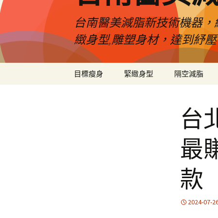
台南醫美減脂新技術機器，
緻身型,雕塑身材，達到紓
跳
目標瘦身
緊緻身型
隔空減脂
至
內
容
台
最
款
2024-07-2