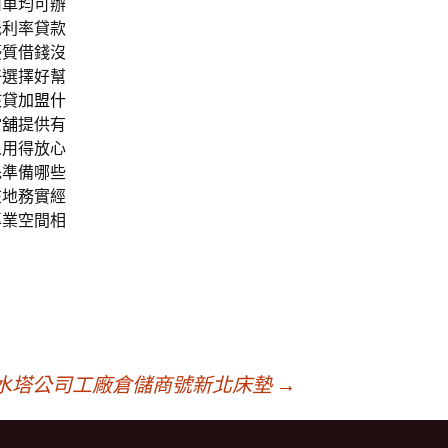
司車均可辦
低利率貸款
優質借錢沒
好選擇好幫
核貸
加盟什
當舖
提供有
人用得放心
先準備哪些
在地務實經
專業空間相
水塔公司工廠倉儲商號新北床墊
→