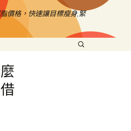
脂價格，快速讓目標瘦身,緊
搜
尋
關
鍵
什麼
字:
票借