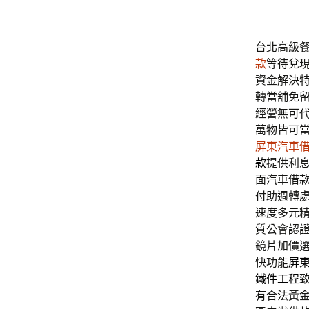
台北高級餐廳
款
等待兌
資金解決
轉當舖免
經營無可
萬物皆可
屏東汽車
款
提供利
面汽車借
付助週轉
速度多元
質公會認
鏡片加價
快功能
屏
鐵件工程
有合法黃