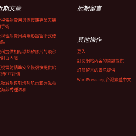
近期文章
近期留言
近視雷射費用與恢復期專業天鵝
頸手術
近視雷射費用與隱形鐵窗術式優
其他操作
缺點
登入
眼科提供相應導熱矽膠片的飛秒
雷射白內障
訂閱網站內容的資訊提供
近視雷射精準安全恢復快提供給
訂閱留言的資訊提供
君綺PTT評價
WordPress.org 台灣繁體中文
肌動減脂達到增強肌肉潤唇滋養
成海菲秀種溫和