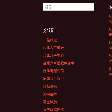
搜
導
尋
關
鍵
航
字:
分類
列
北陸旅遊
台北人工植牙
台北月子中心
台北汽車借款免留車
台北清潔公司
招牌設計銀行
肌動減脂
近視雷射
隔空減脂
隔空減脂價格