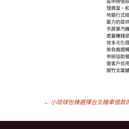
區申辦借
理典當，
地銀行式
壓力的提
手
屏東汽
麼最賺錢
效多元化
無負擔週
申辦協助
營客戶信
關
竹北當
文
←
小琉球包棟選擇台北機車借款
章