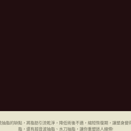
統抽脂的缺點，將脂肪引流乾淨，降低術後不適，縮短恢復期，讓塑身變得
脂，還有超音波抽脂、水刀抽脂，讓你重塑迷人線條!