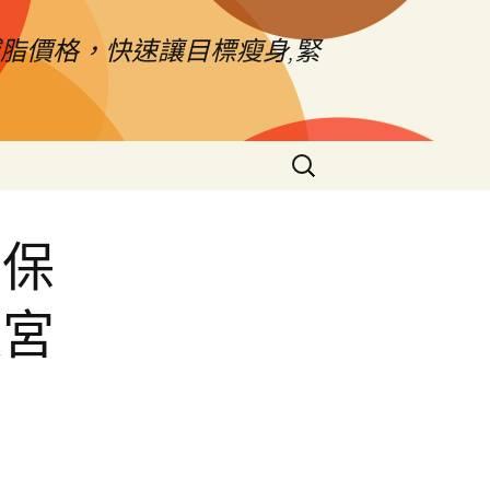
脂價格，快速讓目標瘦身,緊
搜
尋
關
鍵
有保
字:
暖宮