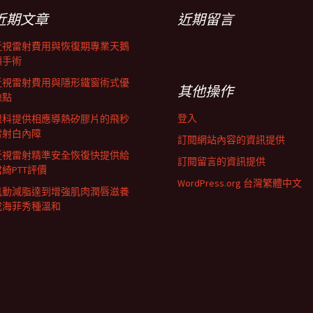
近期文章
近期留言
近視雷射費用與恢復期專業天鵝
頸手術
近視雷射費用與隱形鐵窗術式優
其他操作
缺點
登入
眼科提供相應導熱矽膠片的飛秒
雷射白內障
訂閱網站內容的資訊提供
近視雷射精準安全恢復快提供給
訂閱留言的資訊提供
君綺PTT評價
WordPress.org 台灣繁體中文
肌動減脂達到增強肌肉潤唇滋養
成海菲秀種溫和