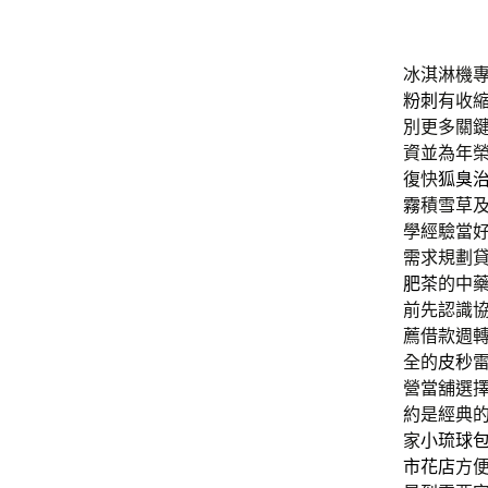
冰淇淋機專用
粉刺
有收
別更多關
資並為年
復快
狐臭
霧
積雪草
學經驗當
需求規劃
肥茶
的中
前先認識
薦借款週
全的
皮秒
營當舖選
約是經典
家
小琉球
市花店
方