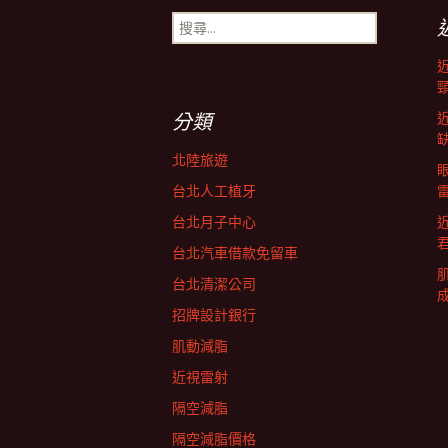
搜
導
尋
關
鍵
航
字:
分類
列
北陸旅遊
台北人工植牙
台北月子中心
台北汽車借款免留車
台北清潔公司
招牌設計銀行
肌動減脂
近視雷射
隔空減脂
隔空減脂價格