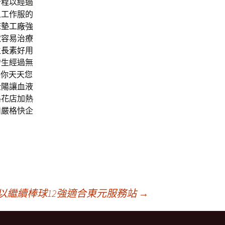
行程以經過
人工作服的
床墊工廠
強
取容易治療
生長素
好用
增生經過無
讓你天天您
壯陽
讓血液
路花店加熱
扣嚴格快企
以繼續棒球12強適合東元服務站
→