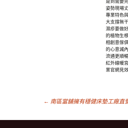
是到需要
姿勢現場
專業特色
大支撐無
濕疹要做
的植物生
相創意傢
的心意
減
流通更順
紅外線暖
業官網見
文
←
南區當舖擁有穩健床墊工廠直營
章