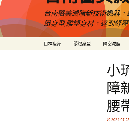
台南醫美減脂新技術機器，
緻身型,雕塑身材，達到紓
跳
目標瘦身
緊緻身型
隔空減脂
至
內
容
小
障
腰
2024-07-2