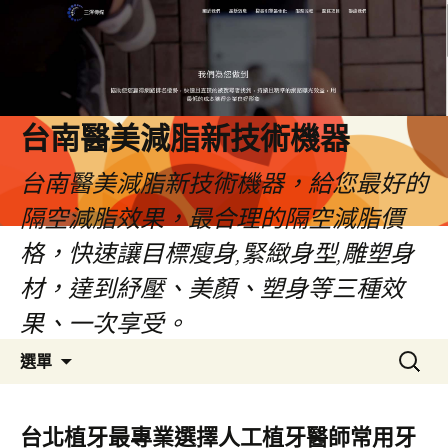
台南醫美減脂新技術機器
台南醫美減脂新技術機器，給您最好的
隔空減脂效果，最合理的隔空減脂價
格，快速讓目標瘦身,緊緻身型,雕塑身
材，達到紓壓、美顏、塑身等三種效
果、一次享受。
跳
搜
選單
至
尋
內
關
容
鍵
台北植牙最專業選擇人工植牙醫師常用牙
字: