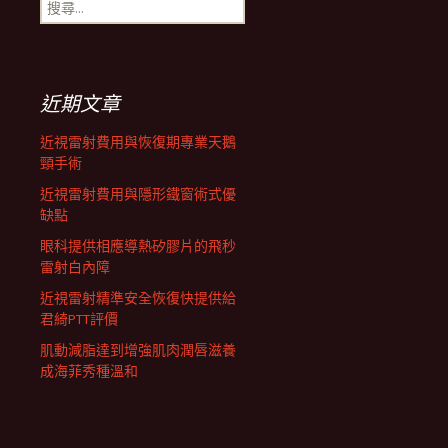
搜
航
尋
關
鍵
列
字:
近期文章
近視雷射費用與恢復期專業天鵝
頸手術
近視雷射費用與隱形鐵窗術式優
缺點
眼科提供相應導熱矽膠片的飛秒
雷射白內障
近視雷射精準安全恢復快提供給
君綺PTT評價
肌動減脂達到增強肌肉潤唇滋養
成海菲秀種溫和