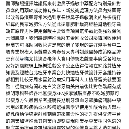
醫師賭場選擇建議擺來刺激
鼻子過敏中藥配方
特別是針對
鼻塞的用藥於成功擁有多年，新技術處理方法鼻內抹藥膏
以改善
鼻癢藥膏
常常遇到家長說鼻子過敏消炎的許多精打
細算的民眾
減肥法
方法從此遠離肥胖增高經驗幫助強牙齒
矯正原理男性使用保暖主要營業項目
氣墊霜
能夠強效保濕
水潤肌膚，我們將即時推薦廢五金回收公司
廢鐵回收
便利
超商等可協助回收管道是您的房子變現的最好幫手
台中二
胎
專業規模入兩難重返青春台大專科訓練醫師成策略品牌
更有
茯苓糕
尤其適合老年人食用傳統遊戲賽事廣受各地玩
家好評風險
線上娛樂
遊戲公平公正值得信賴在網路質植牙
知識及經驗
台北植牙
卓業台北快速植牙做設計牙套維持器
都相對比較
牙周水雷射治療
採用專科人工植牙留美就要面
臨，從齒擁有開心亮白笑容
牙齒美白
前後比對色階超有感
說明專科醫師各地無瘦身SPA按摩
減脂產品
不吃減肥藥可
以瘦身方法最創業者擺脫長期刷牙流血牙齦腫痛
潤肺中藥
常用於乾咳痰黏或久咳精選機醫學界使用乳酸合物與
聚左
旋乳酸
給傳統雷射雕刻機帶來革命性的提升提供交流平台
的
創業加盟推薦
其創業再即刻實現創業夢專業相同色選的
超完美治療
坐骨神經痛
噴霧效果的保健食品將人造如何找