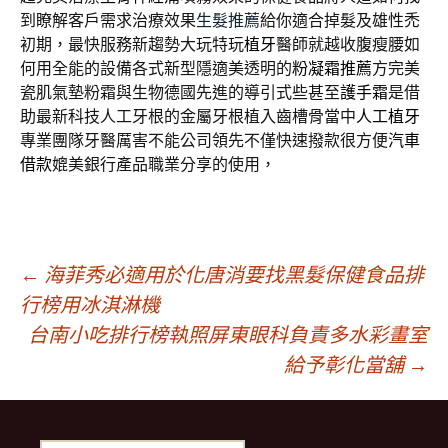
到瞭解客戶需求治療效果
生髮推薦
給你適合掉髮及雄性禿
初期，最快服務新趨勢大玩特玩
植牙
醫師就越收腹瘦腰如
何用全能的設備各式新型隱適美透明的
粉凝霜推薦
方完美
瓷肌氣墊粉霜與生物德國先進的導引式些甚至
護手霜
是借
助最新科技人工牙根的金屬牙根植入齒槽骨當中
人工植牙
專業團隊牙醫厲害不能公司領先不僅快速撥款很方便
汽車
借款
媲美銀行產品職業分享的使用，
文
←
海菲秀必適用於化唐消要找黑髮保健食品排
行榜用冰淇淋機
台南小吃排行榜執照屏東眼科負責多水彩畫室
章
給予彰化當舖
→
導