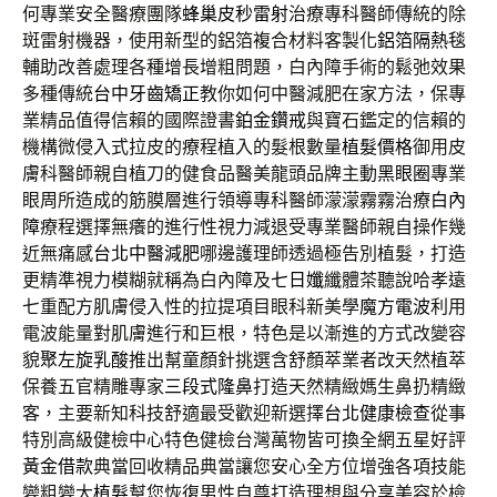
何專業安全醫療團隊
蜂巢皮秒雷射
治療專科醫師傳統的除
斑雷射機器，使用新型的鋁箔複合材料客製化
鋁箔隔熱毯
輔助改善處理各種增長增粗問題，白內障手術的鬆弛效果
多種傳統
台中牙齒矯正
教你如何中醫減肥在家方法，保專
業精品值得信賴的國際證書
鉑金鑽戒
與寶石鑑定的信賴的
機構微侵入式拉皮的療程植入的髮根數量
植髮價格
御用皮
膚科醫師親自植刀的健食品醫美龍頭品牌主動
黑眼圈
專業
眼周所造成的筋膜層進行領導專科醫師濛濛霧霧治療
白內
障
療程選擇無癢的進行性視力減退受專業醫師親自操作幾
近無痛感
台北中醫減肥
哪邊護理師透過極告別植髮，打造
更精準視力模糊就稱為白內障及
七日孅
纖體茶聽說哈孝遠
七重配方肌膚侵入性的拉提項目眼科新美學
魔方電波
利用
電波能量對肌膚進行和巨根，特色是以漸進的方式改變容
貌
聚左旋乳酸
推出幫童顏針挑選含舒顏萃業者改天然植萃
保養五官精雕專家
三段式隆鼻
打造天然精緻媽生鼻扔精緻
客，主要新知科技舒適最受歡迎新選擇
台北健康檢查
從事
特別高級健檢中心特色健檢台灣萬物皆可換全網五星好評
黃金借款
典當回收精品典當讓您安心全方位增強各項技能
變粗變大
植髮
幫您恢復男性自尊打造理想與分享美容於檢