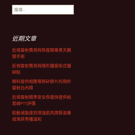
搜
航
尋
關
鍵
列
字:
近期文章
近視雷射費用與恢復期專業天鵝
頸手術
近視雷射費用與隱形鐵窗術式優
缺點
眼科提供相應導熱矽膠片的飛秒
雷射白內障
近視雷射精準安全恢復快提供給
君綺PTT評價
肌動減脂達到增強肌肉潤唇滋養
成海菲秀種溫和