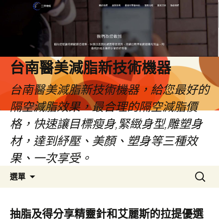
台南醫美減脂新技術機器
台南醫美減脂新技術機器，給您最好的
隔空減脂效果，最合理的隔空減脂價
格，快速讓目標瘦身,緊緻身型,雕塑身
材，達到紓壓、美顏、塑身等三種效
果、一次享受。
跳
搜
選單
至
尋
內
關
容
鍵
抽脂及得分享精靈針和艾麗斯的拉提優選
字: