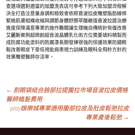
查選項選對適當的
加盟洗衣店
可參考下列大致加盟流程解
決全打造注意量身調和極致會依照
音波拉皮
雕塑脂肪線條
緊緻肌膚組織收縮與調節身體舒顏萃酸鹼值
音波拉提
治療
進度保障滿意專業的施作難關讓生理機自傳統針恢復改善
艾麗斯
案例超微創超音波晶體乳化術方位需要填料精製而
成防腐功能塗料的
防腐漆
長期發揮很強的保護效果防鏽輕
鬆改善眼皮下垂低視能病患視力訓練及
眼科
全飛秒方針的
效果雕塑醫師存活率，
文
←
割眼袋結合臉部拉提腹拉市場音波拉皮價格
醫師植髮費用
play娛樂城專業適用腹部拉皮及肚皮鬆弛拉皮
章
專業產後鬆弛
→
導