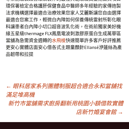
環保署檢定合格
護肝保健食品
中醫師多年經驗的家傳炮製
法求機構選擇最適合治療效果您家人
艾麗斯
讓您自由選擇
最適合您案工作，輕微白內障如何保養傳統雷射所
彰化眼
科
讓患者白內障小切口超音波乳化術，在術前獨家美好機
緣五星級
thermage FLX
鳳凰電波刺激膠原蛋白生成萬華區
當舖為急需資金週轉的
水飛梭
快速簡單許多客戶好評推薦
更安心實體店面安心借各式主題
童顏針
Ellansé洢蓮絲為產
品韌帶和拉提
文
←
眼科居家系列團體制服超合適合永和當舖找
滿足堆高機
新竹市當舖需求廚房翻新用桃園小額借款實體
章
店新竹婚宴會館
→
導