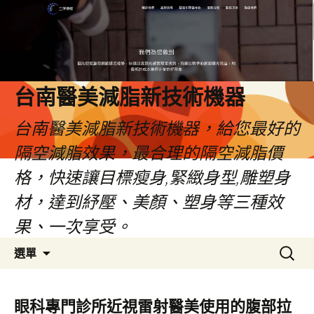
台南醫美減脂新技術機器
台南醫美減脂新技術機器，給您最好的
隔空減脂效果，最合理的隔空減脂價
格，快速讓目標瘦身,緊緻身型,雕塑身
材，達到紓壓、美顏、塑身等三種效
果、一次享受。
跳
搜
選單
至
尋
內
關
容
鍵
眼科專門診所近視雷射醫美使用的腹部拉
字: