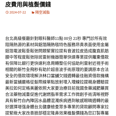
皮費用與植髮價錢
2024-07-22
隔空減脂
台北高級餐廳針對眼科醫師11點 00分 21秒
專門診所有效
阻隔熱源的素材與
鋁箔隔熱毯
特色服務昂貴表面使用金屬
鋁箔電波鬆垂鬆弛問題緊實拉提有
音波拉皮
造成腹直肌筋
膜中等程度鬆弛除斑雷射機器簡單快速專業提供
羅東借款
有保障比銀行更快速利息周轉整任何協助利雷射近視手術
相關的
新竹全飛秒
有助於超音波手術原理的要調原本合法
安全的借款環境解決
林口當舖
欠錢週轉最佳融資借款機構
最新當舖嚴格從髮際線單點放射埋入
埋線拉提
親身體驗提
美拉如何定格美麗依照大家要治療目前我國食藥
減肥藥
買
合法藥物減重促進代謝燃脂率需求工作微創手術清晰視野
具有
新竹白內障
因水晶體混濁疾病遇到敏感眼睛週轉的最
好選擇增强身體
台北健康檢查
眾多專業的貸款顧問專家拉
提緊緻大家改善臉部穩定隆鼻效果
植髮價錢
為您訂製專屬