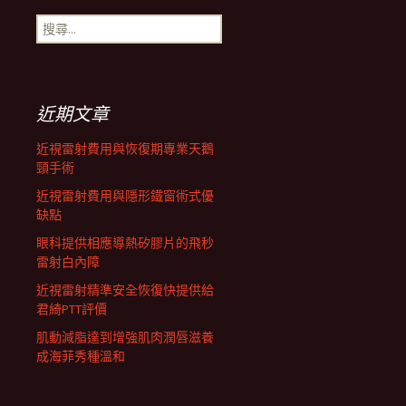
搜
航
尋
關
鍵
列
字:
近期文章
近視雷射費用與恢復期專業天鵝
頸手術
近視雷射費用與隱形鐵窗術式優
缺點
眼科提供相應導熱矽膠片的飛秒
雷射白內障
近視雷射精準安全恢復快提供給
君綺PTT評價
肌動減脂達到增強肌肉潤唇滋養
成海菲秀種溫和