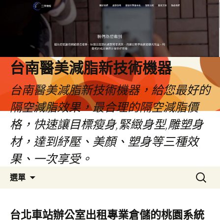
台南醫美減脂新技術機器
台南醫美減脂新技術機器，給您最好的
隔空減脂效果，最合理的隔空減脂價
格，快速讓目標瘦身,緊緻身型,雕塑身
材，達到紓壓、美顏、塑身等三種效
果、一次享受。
跳
搜
選單
至
尋
內
關
容
鍵
台北車站辦公室出租專業倉儲的桃園系統
字: