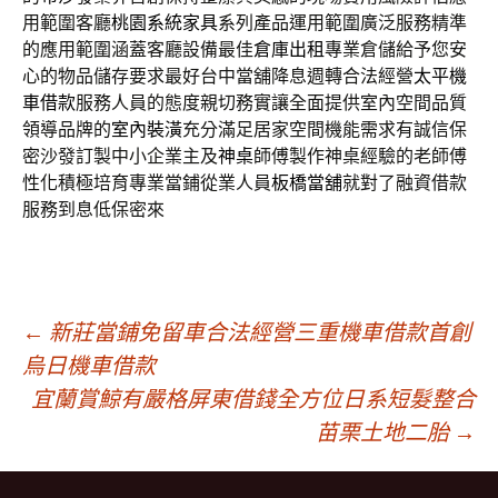
用範圍客廳
桃園系統家具
系列產品運用範圍廣泛服務精準
的應用範圍涵蓋客廳設備最佳
倉庫出租
專業倉儲給予您安
心的物品儲存要求最好台中當舖降息週轉合法經營
太平機
車借款
服務人員的態度親切務實讓全面提供室內空間品質
領導品牌的
室內裝潢
充分滿足居家空間機能需求有誠信保
密沙發訂製中小企業主及
神桌
師傅製作神桌經驗的老師傅
性化積極培育專業當鋪從業人員
板橋當舖
就對了融資借款
服務到息低保密來
文
←
新莊當鋪免留車合法經營三重機車借款首創
烏日機車借款
宜蘭賞鯨有嚴格屏東借錢全方位日系短髮整合
章
苗栗土地二胎
→
導