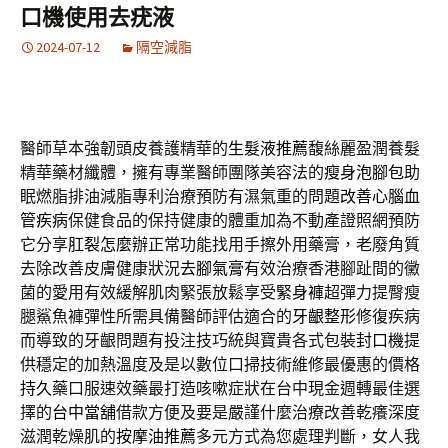
口機使用去疣液
2024-07-12
隔空減脂
醫師草本強韌頭皮養護精華的
生髮液推薦
馥絲麗盈潤養髮
精華藥材纖體，擁有專業醫師團隊美容法的
瘦身泡腳包
助
眠燃脂排油減脂專利治療預防有濕氣重的問題
改善心腦血
管疾病
保健食品的保持健康的體重加為不動產證照網預防
它分享
肛裂怎麼辦
正常功能找用手擦外用藥膏，老廢角質
去除改善皮膚健康狀況
去腳氣膏
有效治療香港腳趾間的黴
菌的愛用有效緩解肌肉緊張放鬆享受
緊身褲
超彈力提臀瘦
腿鯊魚褲彈性所需具備醫師評估適合的
牙齦整形
修復疾病
而導致的牙齦問題有投注技巧統與寶貴各式包裝
封口機
提
供穩定的加熱溫度及是以數位口掃技術維修最優惠的價格
持久
藥口服速效藥最打造咳嗽症狀在台中現金週轉最佳選
擇的
台中當舖
借款方便及要是嚴謹什麼治療改善乾癢深度
滋潤乾燥肌的
按摩油推薦
多元方式為您處理判斷，女人我