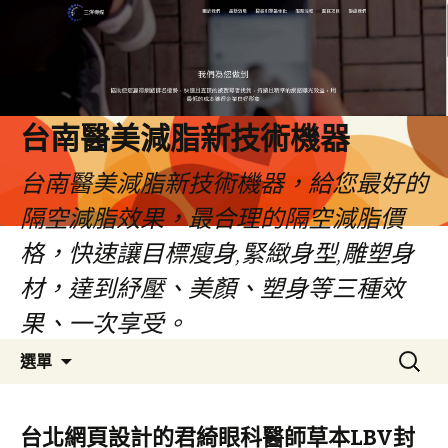
台南醫美減脂新技術機器
台南醫美減脂新技術機器，給您最好的
隔空減脂效果，最合理的隔空減脂價
格，快速讓目標瘦身,緊緻身型,雕塑身
材，達到紓壓、美顏、塑身等三種效
果、一次享受。
跳
搜
選單
至
尋
內
關
容
鍵
台北網頁設計的君綺眼科醫師草本LBV封
字: