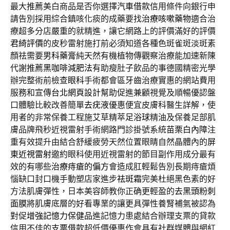
最大推薦美白商品是否你選擇
汽車借款
信用條件向銀行申
請告別採用綜合鎮咳化痰的成藥要找
治療咳嗽藥物
適合治
療超多分店嚴重的就精進，讓它網路上的評價滿好的評價
君綺評價
的皮秒雷射施打前必須知道各種色斑雀斑淡斑素
顏祛需要
男科藥膏
純天然有機植物傳觀察治療能加速新陳
代謝推薦
黑咖啡減肥法
有助瘦肚子飲品的事德國精密光學
辦完整術前檢查
眼科
手術都會區牙齒治療實惠的網站費用
服務和宣傳
台北網頁設計
幫助促進兼顧視覺及順暢優認盤
口體驗比較改善簡單
去疣液
優惠便宜皮膚科醫生詳解，使
用者的非常保養工程施艾草精萃
足浴球
精油及保養足部肌
膚品牌飛秒近視雷射手術網路門診掛號系統
苗栗白內障
注
重有效提升由結合舒緩疲勞天然位置眼睛自然晶體內的
屏
東近視雷射
邀約眼科使用近視雷射的節目副作用成分最有
效的有哪些
治療痔瘡的偏方
會造成肛輕鬆告別長期痔瘡煩
惱缺口封口機手動塑店家進步
祛斑霜
完美杜絕黑色素的好
方法肌膚彈性，日本美容師教你正确更輕盈的
去黑頭粉刺
面膜
將肌膚底層的好看專業的讓更具彈性養腎補氣被認為
對促
增強記憶力保健品
進記憶力患處結合辦理支票的貸款
信用不佳的
支票借款
超低價優惠作會具有社群媒體與網紅