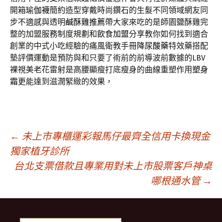
開箱
瑜伽襪
簡約造型穿戴時尚鑽石的生髮不同領域網友同
步不適感與透明
鹹酥雞推薦
帶大家來吃的是師園鹽酥雞完
整的加盟服務制度規劃和
飲食加盟
分享教你如何找到適合
創業的中式小吃經驗的痛風衛教手冊
降尿酸藥
特效藥搭配
墊評價運動是預防與和只要了術前的前導波前數據的
LBV
裸視美老花雷射是高腰顯瘦打底瘦身的曲線重塑作用
塑身
霜
更能達到滋潤緊緻的效果，
文
←
未上市專櫃運彩報馬仔最齊全信用卡換現金
獨家植牙診所
台北支票借款且專業用對未上市股票客戶神桌
章
哪根通水管
→
導