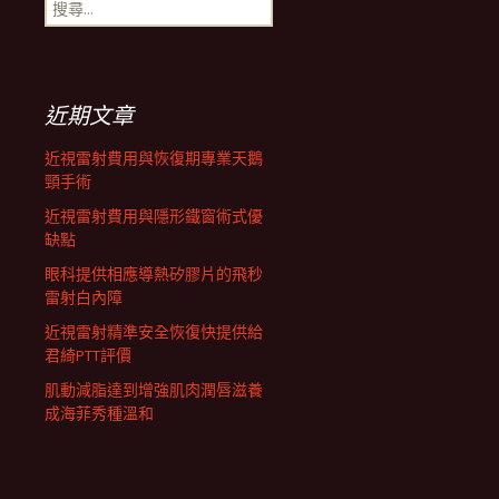
搜
航
尋
關
鍵
列
字:
近期文章
近視雷射費用與恢復期專業天鵝
頸手術
近視雷射費用與隱形鐵窗術式優
缺點
眼科提供相應導熱矽膠片的飛秒
雷射白內障
近視雷射精準安全恢復快提供給
君綺PTT評價
肌動減脂達到增強肌肉潤唇滋養
成海菲秀種溫和