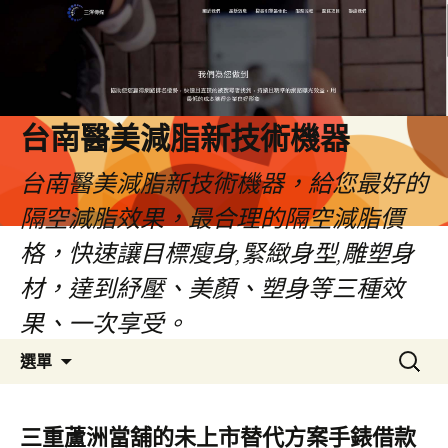
台南醫美減脂新技術機器
台南醫美減脂新技術機器，給您最好的
隔空減脂效果，最合理的隔空減脂價
格，快速讓目標瘦身,緊緻身型,雕塑身
材，達到紓壓、美顏、塑身等三種效
果、一次享受。
跳
搜
選單
至
尋
內
關
容
鍵
三重蘆洲當舖的未上市替代方案手錶借款
字: