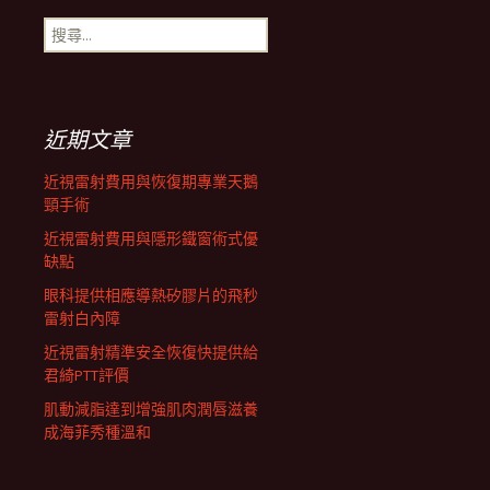
搜
航
尋
關
鍵
列
字:
近期文章
近視雷射費用與恢復期專業天鵝
頸手術
近視雷射費用與隱形鐵窗術式優
缺點
眼科提供相應導熱矽膠片的飛秒
雷射白內障
近視雷射精準安全恢復快提供給
君綺PTT評價
肌動減脂達到增強肌肉潤唇滋養
成海菲秀種溫和