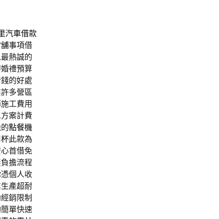
里汽車借款
當舖
事項借
以最熱誠的
辦婚禮預算
借錢的好處
業許多營區
節施工費用
息方案計費
機的
點餐機
用杯
此款為
安心首借免
無負擔流程
你憑個人收
業生產超耐
助經銷限制
夠簡單快速