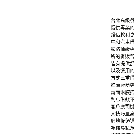
台北高級餐廳
提供專業
錢借款利
中和汽車
網路頂級
所的攤販
皆有提供
以及選用
方式
三重
推薦
廠商
霧面淋膜
利息借錢
客戶應司
入技巧量
磨地板領
獨棟隱私