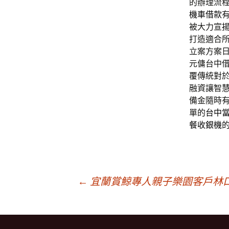
的辦理流
機車借款
被大力宣
打造適合
立案方案
元傭台中
覆傳統對
融資讓智
備金隨時
單的
台中
餐收銀機
文
←
宜蘭賞鯨專人親子樂園客戶林
章