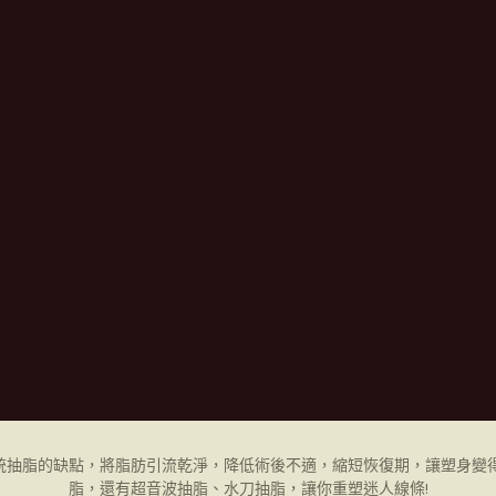
統抽脂的缺點，將脂肪引流乾淨，降低術後不適，縮短恢復期，讓塑身變得
脂，還有超音波抽脂、水刀抽脂，讓你重塑迷人線條!