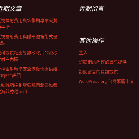
近期文章
近期留言
近視雷射費用與恢復期專業天鵝
頸手術
近視雷射費用與隱形鐵窗術式優
其他操作
缺點
登入
眼科提供相應導熱矽膠片的飛秒
雷射白內障
訂閱網站內容的資訊提供
近視雷射精準安全恢復快提供給
訂閱留言的資訊提供
君綺PTT評價
WordPress.org 台灣繁體中文
肌動減脂達到增強肌肉潤唇滋養
成海菲秀種溫和