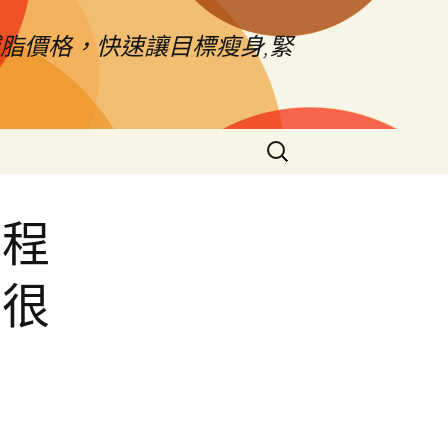
脂價格，快速讓目標瘦身,緊
搜
尋
關
鍵
流程
字:
舖很