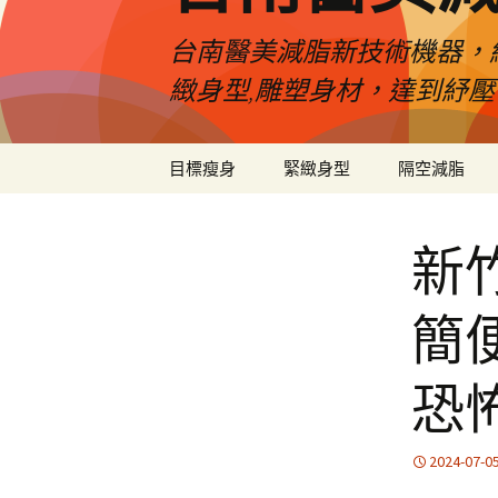
台南醫美減脂新技術機器，
緻身型,雕塑身材，達到紓
跳
目標瘦身
緊緻身型
隔空減脂
至
內
容
新
簡
恐
2024-07-0