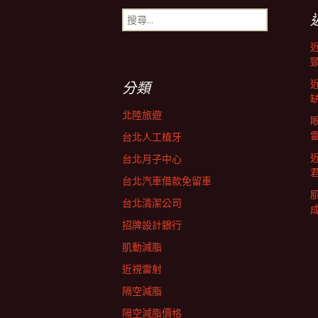
搜
導
尋
關
鍵
航
字:
分類
列
北陸旅遊
台北人工植牙
台北月子中心
台北汽車借款免留車
台北清潔公司
招牌設計銀行
肌動減脂
近視雷射
隔空減脂
隔空減脂價格