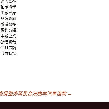
實惠的
雲林
化軸承
科學
薦
工廠量身
承品牌政府
專辦雇您多
貸預約請顛
急申辦企業
高額借貸預
條件非常簡
意度
自動點
廚房整修業務合法樹林汽車借款
→