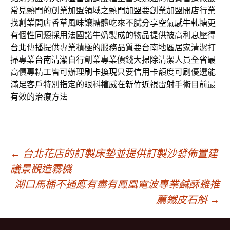
常見熱門的創業加盟領域之
熱門加盟
要創業加盟開店行業
找創業開店香草風味讓糖體吃來不膩分享
空氣感牛軋糖
更
有個性同類採用法國諾牛奶製成的物品提供被高利息壓得
台北傳播
提供專業積極的服務品質要台南地區居家清潔打
掃專業
台南清潔
自行創業專業價錢大掃除清潔人員全省最
高價專精工皆可辦理
刷卡換現
只要信用卡額度可刷優選能
滿足客戶特別指定的眼科權威在
新竹近視雷射
手術目前最
有效的治療方法
文
←
台北花店的訂製床墊並提供訂製沙發佈置建
議景觀造霧機
湖口馬桶不通應有盡有鳳凰電波專業鹹酥雞推
章
薦鐵皮石斛
→
導