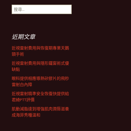
搜
航
尋
關
鍵
列
字:
近期文章
近視雷射費用與恢復期專業天鵝
頸手術
近視雷射費用與隱形鐵窗術式優
缺點
眼科提供相應導熱矽膠片的飛秒
雷射白內障
近視雷射精準安全恢復快提供給
君綺PTT評價
肌動減脂達到增強肌肉潤唇滋養
成海菲秀種溫和