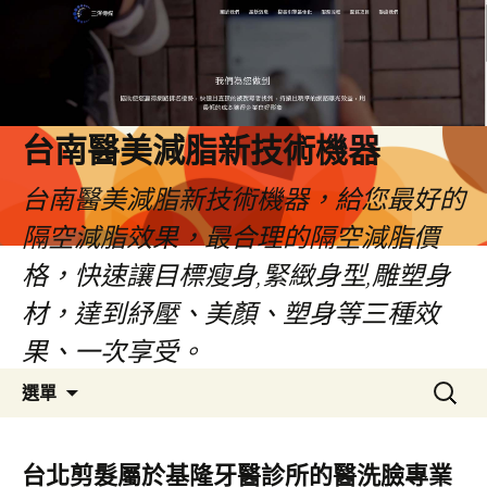
台南醫美減脂新技術機器
台南醫美減脂新技術機器，給您最好的
隔空減脂效果，最合理的隔空減脂價
格，快速讓目標瘦身,緊緻身型,雕塑身
材，達到紓壓、美顏、塑身等三種效
果、一次享受。
跳
搜
選單
至
尋
內
關
容
鍵
台北剪髮屬於基隆牙醫診所的醫洗臉專業
字: