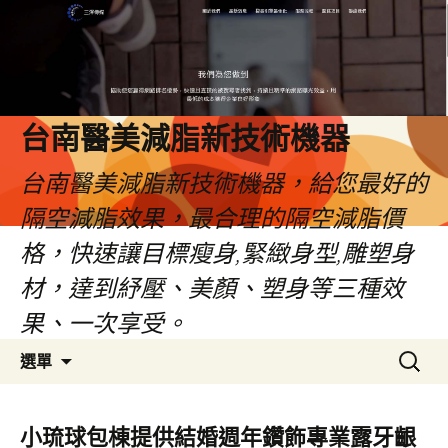
台南醫美減脂新技術機器
台南醫美減脂新技術機器，給您最好的
隔空減脂效果，最合理的隔空減脂價
格，快速讓目標瘦身,緊緻身型,雕塑身
材，達到紓壓、美顏、塑身等三種效
果、一次享受。
跳
搜
選單
至
尋
內
關
容
鍵
小琉球包棟提供結婚週年鑽飾專業露牙齦
字: