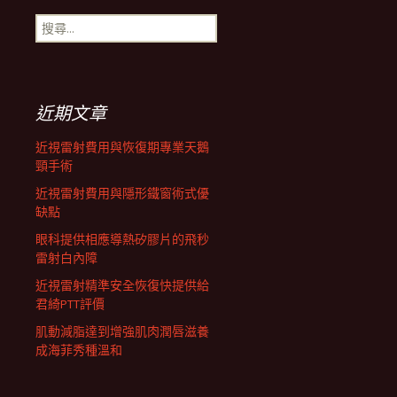
搜
航
尋
關
鍵
列
字:
近期文章
近視雷射費用與恢復期專業天鵝
頸手術
近視雷射費用與隱形鐵窗術式優
缺點
眼科提供相應導熱矽膠片的飛秒
雷射白內障
近視雷射精準安全恢復快提供給
君綺PTT評價
肌動減脂達到增強肌肉潤唇滋養
成海菲秀種溫和