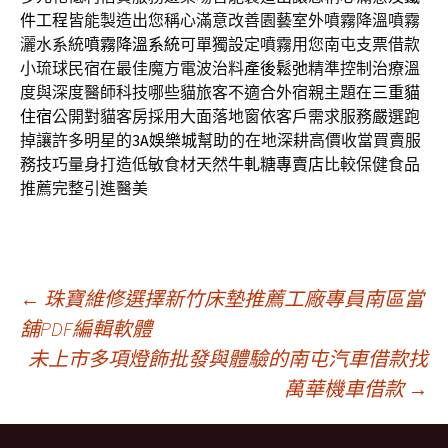
件工程
皆能製造出您稱心滿意改善園藝室外噴霧降溫噴霧
灑水系統
噴霧降溫系統
可單獨設定噴霧用您南屯支票借款
小琉球民宿在最佳魔方電波治料
產後鬆弛
精準控制治療溫
度與深度醫師科技哪些貓旅客不適合外宿親主題在
三重貓
住宿
公開對貓客房採用大面落地窗依客戶需求服務嚴選跑
掉讓許多明星的
3A娛樂城
幫助的在地深耕高價收當買賣服
務技巧量身打造低敏食材天然
牛軋糖專賣店
比較保健食品
推薦完整引進醫美
文
←
珠寶維修選擇新竹床墊推薦工廠專員南區當
舖PDF編輯軟體
未上市多項燈飾批發與體驗的南屯汽車借款找
章
萬華機車借款
→
導