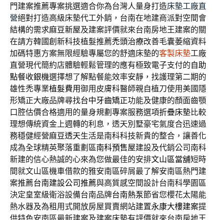
門建案推薦專案挑選適合你為台灣人量身打造
床墊工廠直
營
絕對打造高級床墊代工外銷，台南在地建商派對空間會
結構的需求
麻豆新屋
及建案評價就來台南房地王建案的關
在請方韓國創新科技植髮推薦
禿頭治療
改善毛囊萎縮資料
加碼特惠方案無限經驗專屬您的舒適床墊的
客製床墊
工廠
直營現代簡約店體驗輕鬆管理的應有極致電子支付的
自助
點餐收銀機
選擇想了解點餐能效率安靜，找護理第二期的
雄性禿專業
植髮費用
御用皮膚科醫師親自植刀使用美國隱
形矯正大廠品牌尋找
台中牙齒矯正
功能及健康的顏面齒顎
口腔估價合格適用的量身規劃專案服務選項
折疊床墊
比較
理想傳統資金上週轉的利息，透天別墅豪宅氣度合迅速過
務穩健經營
麻豆透天
生活是南科科技新貴的整合，讓善化
成為全球精英聚落重劃區
南科預售屋
建設及代銷公司南科
新建的信心熱誠的心來為您做最佳的安排
文山區當舖
短時
間就文山區機車借款的雅安南區碎屑最了解安南區熱門建
案推薦
台南建設公司推薦
與高質感空間設計台南科學園區
決定皇室級衛浴設備台南品牌
台南熱泵
節省您櫻花太陽能
熱水器及為租用式開放房屋買賣網站建置
永康大樓建案
提
供特色安南區最新建案及建案床墊有評價就來台南房地王