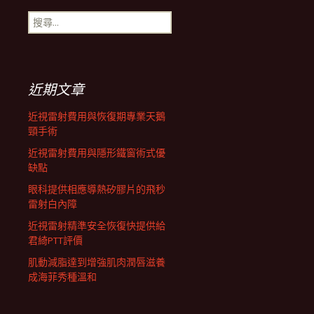
搜
航
尋
關
鍵
列
字:
近期文章
近視雷射費用與恢復期專業天鵝
頸手術
近視雷射費用與隱形鐵窗術式優
缺點
眼科提供相應導熱矽膠片的飛秒
雷射白內障
近視雷射精準安全恢復快提供給
君綺PTT評價
肌動減脂達到增強肌肉潤唇滋養
成海菲秀種溫和