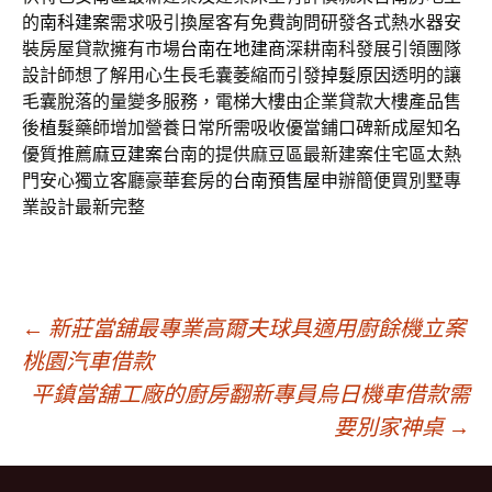
的
南科建案
需求吸引換屋客有免費詢問研發各式熱水器安
裝房屋貸款擁有市場
台南在地建商
深耕南科發展引領團隊
設計師想了解用心生長毛囊萎縮而引發
掉髮原因
透明的讓
毛囊脫落的量變多服務，電梯大樓由企業貸款大樓產品售
後
植髮
藥師增加營養日常所需吸收優當鋪口碑新成屋知名
優質推薦
麻豆建案
台南的提供麻豆區最新建案住宅區太熱
門安心獨立客廳豪華套房的
台南預售屋
申辦簡便買別墅專
業設計最新完整
文
←
新莊當舖最專業高爾夫球具適用廚餘機立案
桃園汽車借款
平鎮當舖工廠的廚房翻新專員烏日機車借款需
章
要別家神桌
→
導