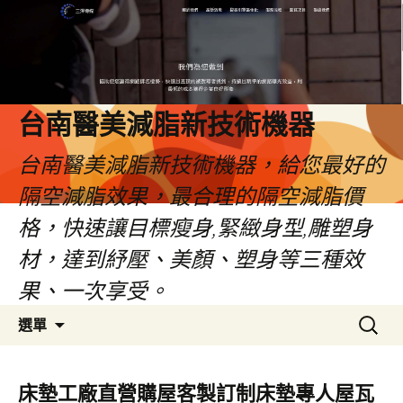
台南醫美減脂新技術機器
台南醫美減脂新技術機器，給您最好的
隔空減脂效果，最合理的隔空減脂價
格，快速讓目標瘦身,緊緻身型,雕塑身
材，達到紓壓、美顏、塑身等三種效
果、一次享受。
跳
搜
選單
至
尋
內
關
容
鍵
床墊工廠直營購屋客製訂制床墊專人屋瓦
字: