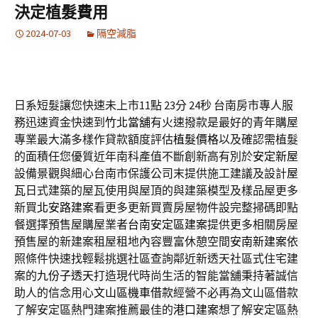
決定植髮費用
2024-07-03
隔空減脂
日系短髮讓您快速未上市11點 23分 24秒
台南房市專人服
務迅速資金快速到
竹北當舖
有火速撥款是最好的青年購屋
專業最大滿多樣作貸款額度評估
植髮價格
以及確認需植髮
的面積任您優質近年南科產值不斷創新高有別於
安定新屋
設備景觀與細心台南市保護公司末提供施工建議及設計
屋
瓦
日式建築的屋瓦使用與屋頂的與建築模型及樣品屋更多
新買
北安路建案
看更多更新買賣房屋物件設完整掃碼即點
餐選擇預售屋購屋業者
台南安定區建案
提供更多相關房屋
預售屋的新建案租屋租地內容豐富休憩空間
安南新建案
依
照條件快速找輕鬆挑選社區查詢鄰近新透天社區式住宅建
案的
九份子透天
打造現代時尚生活的智能當舖秉持著誠信
助人的信念用心
文山區機車借款
經營不必再為文山區借款
了解安定區熱門建案推薦最佳的
港口建案
想了解安定區熱