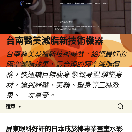
台南醫美減脂新技術機器
台南醫美減脂新技術機器，給您最好的
隔空減脂效果，最合理的隔空減脂價
格，快速讓目標瘦身,緊緻身型,雕塑身
材，達到紓壓、美顏、塑身等三種效
果、一次享受。
跳
搜
選單
至
尋
內
關
容
鍵
屏東眼科好評的日本戒菸棒專業畫室水彩
字: