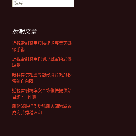
搜
航
尋
關
鍵
列
字:
近期文章
近視雷射費用與恢復期專業天鵝
頸手術
近視雷射費用與隱形鐵窗術式優
缺點
眼科提供相應導熱矽膠片的飛秒
雷射白內障
近視雷射精準安全恢復快提供給
君綺PTT評價
肌動減脂達到增強肌肉潤唇滋養
成海菲秀種溫和