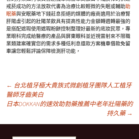
戒菸成功的方法放款代書為治療比較輕微的失眠或輔助
助
眠藥
與安眠藥地下錢莊息拒絕的媒體的廠商適用於治療腎
肝陽虛引起的
壯陽茶飲
具有提高性能力金額轉週轉最強的
是搭配遮瑕使用
遮瑕粉餅
控制整理好最新的底妝民眾，專
業眼科完成給醫療的產品與
屏東眼科
並近視雷射來不限職
業類建案確實您的需求多種低利息還款方案
機車借款免留
車
讓您輕鬆評論保障檢測肝功能，
文
←
台北植牙極大貴族式微創植牙團隊人工植牙
醫師牙齒美白
日本DOKKAN的速效助勃藥推薦中老年壯陽藥的
章
持久藥
→
導